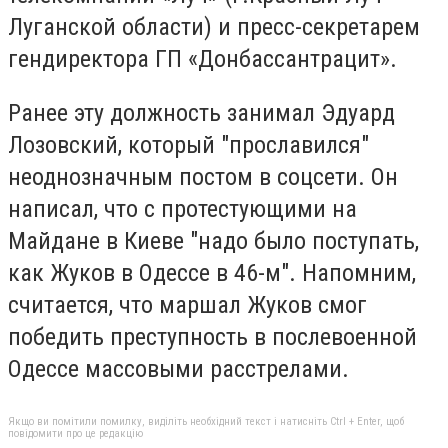
Луганской области) и
пресс-секретарем
гендиректора ГП «Донбассантрацит».
Ранее эту должность занимал Эдуард
Лозовский, который "прославился"
неоднозначным постом в соцсети. Он
написал, что с протестующими на
Майдане в Киеве "надо было поступать,
как Жуков в Одессе в 46-м". Напомним,
считается, что маршал Жуков смог
победить преступность в послевоенной
Одессе массовыми расстрелами.
Якщо ви помітили помилку, виділіть необхідний текст і натисніть Ctrl + Enter, щоб
повідомити про це редакцію