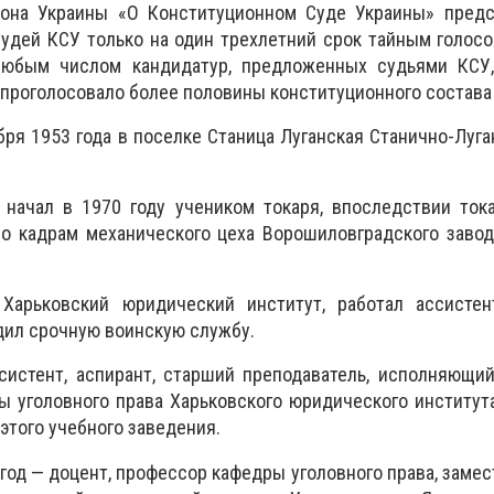
кона Украины «О Конституционном Суде Украины» предс
судей КСУ только на один трехлетний срок тайным голос
любым числом кандидатур, предложенных судьями КСУ,
о проголосовало более половины конституционного состава
бря 1953 года в поселке Станица Луганская Станично-Луга
 начал в 1970 году учеником токаря, впоследствии ток
о кадрам механического цеха Ворошиловградского завод
 Харьковский юридический институт, работал ассисте
одил срочную воинскую службу.
систент, аспирант, старший преподаватель, исполняющи
ы уголовного права Харьковского юридического института
 этого учебного заведения.
 год — доцент, профессор кафедры уголовного права, замес