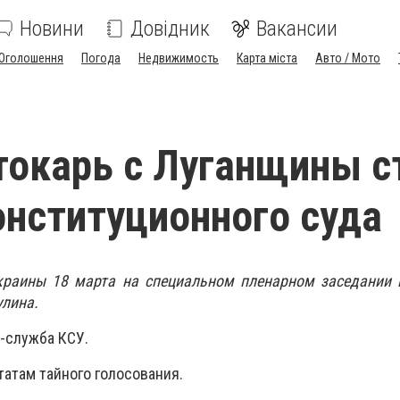
Новини
Довідник
Вакансии
Оголошення
Погода
Недвижимость
Карта міста
Авто / Мото
окарь с Луганщины с
онституционного суда
краины 18 марта на специальном пленарном заседании 
улина.
-служба КСУ.
татам тайного голосования.