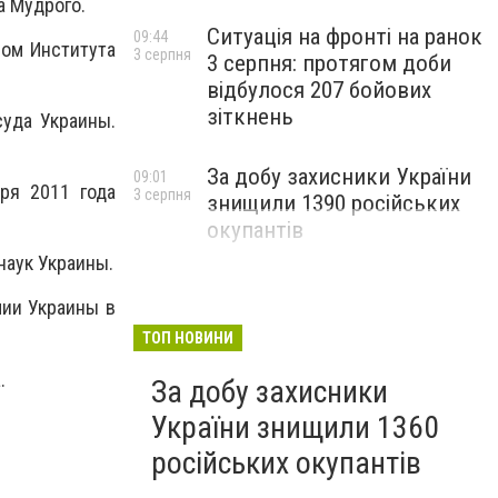
а Мудрого.
Ситуація на фронті на ранок
09:44
ром Института
3 серпня
3 серпня: протягом доби
відбулося 207 бойових
зіткнень
суда Украины.
За добу захисники України
09:01
ря 2011 года
3 серпня
знищили 1390 російських
окупантів
наук Украины.
мии Украины в
ТОП НОВИНИ
.
За добу захисники
України знищили 1360
російських окупантів