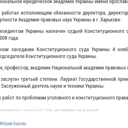
циональной юридической академии Украины имени Ярослав
д работал исполняющим обязанности директора, директо
пности Академии правовых наук Украины в г. Харькове.
резидентом Украины назначен судьей Конституционного 
008 года.
ном заседании Конституционного суда Украины 4 нояб
едседателя Конституционного суда Украины.
к, профессор, академик Национальной академии правовых 
заслуги» третьей степени. Лауреат Государственной пре
. Заслуженный деятель науки и техники Украины.
 работ по проблемам уголовного и конституционного права
бхідний текст і натисніть Ctrl + Enter, щоб повідомити про це редакцію
#Юрий Баулин