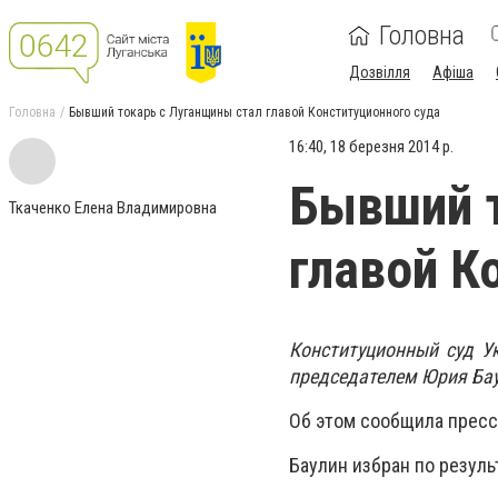
Головна
Дозвілля
Афіша
Головна
Бывший токарь с Луганщины стал главой Конституционного суда
16:40, 18 березня 2014 р.
Бывший т
Ткаченко Елена Владимировна
главой К
Конституционный суд У
председателем Юрия Ба
Об этом сообщила пресс
Баулин избран по резуль