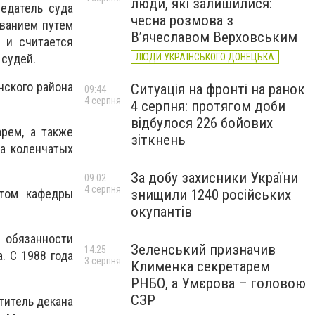
люди, які залишилися:
едатель суда
чесна розмова з
ованием путем
В’ячеславом Верховським
 и считается
 судей.
ЛЮДИ УКРАЇНСЬКОГО ДОНЕЦЬКА
нского района
Ситуація на фронті на ранок
09:44
4 серпня
4 серпня: протягом доби
відбулося 226 бойових
арем, а также
зіткнень
а коленчатых
За добу захисники України
09:02
4 серпня
знищили 1240 російських
нтом кафедры
окупантів
й обязанности
Зеленський призначив
14:25
. С 1988 года
3 серпня
Клименка секретарем
РНБО, а Умєрова – головою
СЗР
титель декана