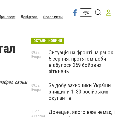
Рус
Транспорт
Довідкова
Фотоотчеты
ОСТАННІ НОВИНИ
тал
Ситуація на фронті на ранок
09:32
Вчора
5 серпня: протягом доби
відбулося 259 бойових
зіткнень
избрал своим
За добу захисники України
09:02
Вчора
знищили 1130 російських
окупантів
Донецьк, якого вже немає, і
11:30
4 серпня