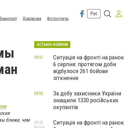
Рус
Транспорт
Довідкова
Фотоотчеты
ОСТАННІ НОВИНИ
 мы
Ситуація на фронті на ранок
09:51
6 серпня: протягом доби
ман
відбулося 261 бойове
зіткнення
За добу захисники України
09:05
знищили 1330 російських
пив
окупантів
нская
мы ближе, чем
Ситуація на фронті на ранок
09:32
Вчора