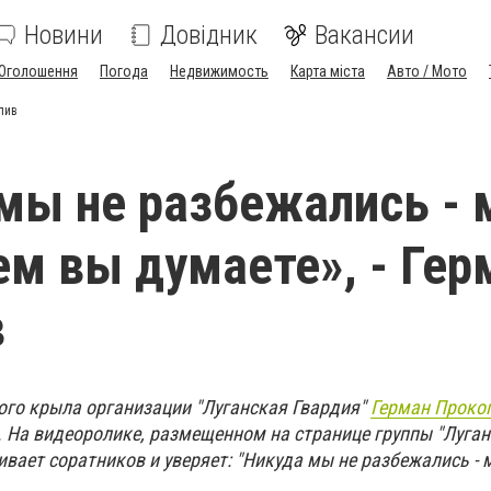
Новини
Довідник
Вакансии
Оголошення
Погода
Недвижимость
Карта міста
Авто / Мото
пив
мы не разбежались -
ем вы думаете», - Гер
в
го крыла организации "Луганская Гвардия"
Герман Проко
. На видеоролике, размещенном на странице группы "Луга
ивает соратников и уверяет: "Никуда мы не разбежались - 