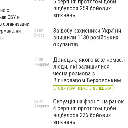
5 серпня: протягом доби
відбулося 259 бойових
но с
зіткнень
как СБУ и
о организации
За добу захисники України
рмана, ни
09:02
Вчора
знищили 1130 російських
ты
окупантів
Донецьк, якого вже немає, і
11:30
4 серпня
люди, які залишилися:
чесна розмова з
В’ячеславом Верховським
ЛЮДИ УКРАЇНСЬКОГО ДОНЕЦЬКА
Ситуація на фронті на ранок
09:44
4 серпня
4 серпня: протягом доби
відбулося 226 бойових
зіткнень