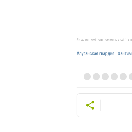
Якщо ви помітили помилку, виділіть нео
#луганская гвардия
#антим