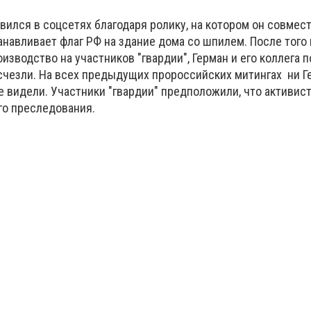
вился в соцсетях благодаря ролику, на котором он совмест
навливает флаг РФ на здание дома со шпилем. После того 
изводство на участников "гвардии", Герман и его коллега п
счезли. На всех предыдущих пророссийских митингах ни Ге
е видели. Участники "гвардии" предположили, что активис
го преследования.