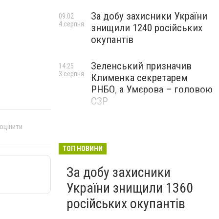
За добу захисники України
09:02
4 серпня
знищили 1240 російських
окупантів
Зеленський призначив
14:25
3 серпня
Клименка секретарем
РНБО, а Умєрова – головою
СЗР
 оцінити
ТОП НОВИНИ
За добу захисники
України знищили 1360
російських окупантів