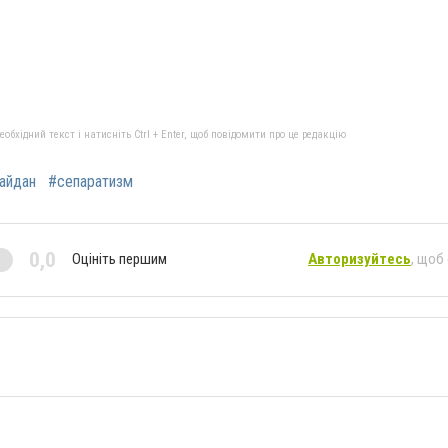
бхідний текст і натисніть Ctrl + Enter, щоб повідомити про це редакцію
айдан
#сепаратизм
0,0
Оцініть першим
Авторизуйтесь
, щоб