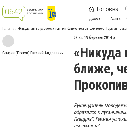
Головна
Дозвілля
Афіша
Головна
«Никуда мы не разбежались - мы ближе, чем вы думаете», - Герман Проко
09:23, 19 березня 2014 р.
«Никуда 
Спирин (Попов) Евгений Андреевич
ближе, ч
Прокопи
Руководитель молодежно
обратился к луганчанам
Гвардия", Герман успока
вы думаете".