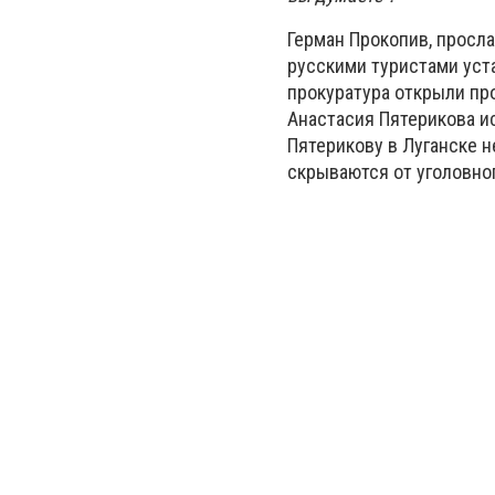
Герман Прокопив, просла
русскими туристами уста
прокуратура открыли про
Анастасия Пятерикова и
Пятерикову в Луганске н
скрываются от уголовно