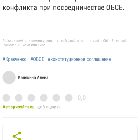
конфликта при посредничестве ОБСЕ.
Якщо ви помітили помилку, виділіть необхідний текст і натисніть Ctrl + Enter, щоб
повідомити про це редакцію
#Кравченко
#ОБСЕ
#конституционное соглашение
Калякина Алена
0,0
Авторизуйтесь
, щоб оцінити