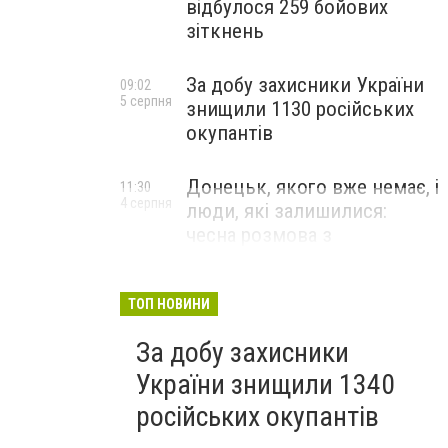
відбулося 259 бойових
зіткнень
За добу захисники України
09:02
5 серпня
знищили 1130 російських
окупантів
Донецьк, якого вже немає, і
11:30
4 серпня
люди, які залишилися:
чесна розмова з
В’ячеславом Верховським
ЛЮДИ УКРАЇНСЬКОГО ДОНЕЦЬКА
ТОП НОВИНИ
За добу захисники
України знищили 1340
російських окупантів