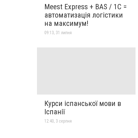
Meest Express + BAS / 1C =
автоматизація логістики
на максимум!
09:13, 31 липня
Курси іспанської мови в
Іспанії
12:40, 3 серпня