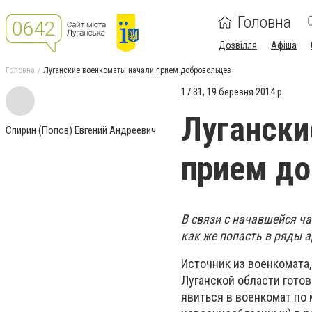
Головна
Дозвілля
Афіша
Головна
Луганские военкоматы начали прием добровольцев
17:31, 19 березня 2014 р.
Лугански
Спирин (Попов) Евгений Андреевич
прием д
В связи с начавшейся ч
как же попасть в ряды а
Источник из военкомата
Луганской области гото
явиться в военкомат по