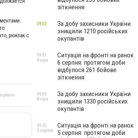
родолжается
зіткнення
ументами.
За добу захисники України
09:02
то
знищили 1210 російських
то, рюкзак с
окупантів
Ситуація на фронті на ранок
09:51
Вчора
6 серпня: протягом доби
відбулося 261 бойове
зіткнення
За добу захисники України
09:05
 оцінити
Вчора
знищили 1330 російських
окупантів
Ситуація на фронті на ранок
09:32
5 серпня
5 серпня: протягом доби