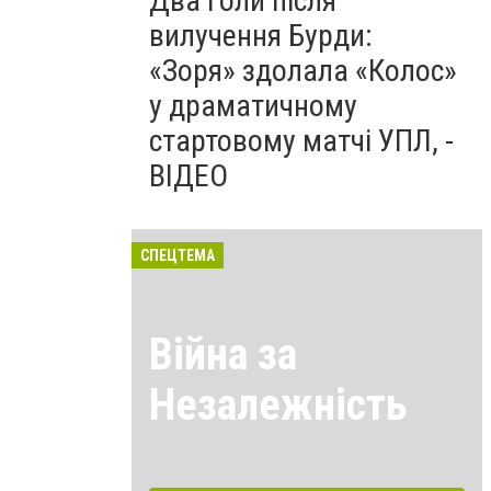
Два голи після
вилучення Бурди:
«Зоря» здолала «Колос»
у драматичному
стартовому матчі УПЛ, -
ВІДЕО
СПЕЦТЕМА
Війна за
Незалежність