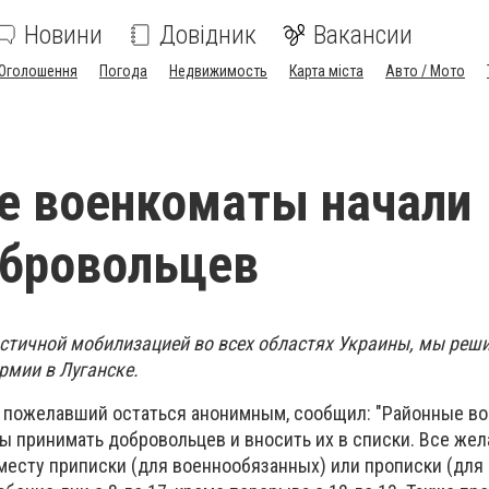
Новини
Довідник
Вакансии
Оголошення
Погода
Недвижимость
Карта міста
Авто / Мото
е военкоматы начали
обровольцев
астичной мобилизацией во всех областях Украины, мы реш
рмии в Луганске.
, пожелавший остаться анонимным, сообщил: "Районные в
вы принимать добровольцев и вносить их в списки. Все же
 месту приписки (для военнообязанных) или прописки (для