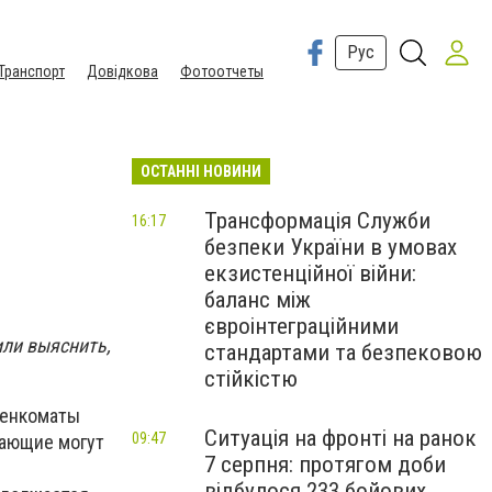
Рус
Транспорт
Довідкова
Фотоотчеты
ОСТАННІ НОВИНИ
Трансформація Служби
16:17
безпеки України в умовах
екзистенційної війни:
баланс між
євроінтеграційними
или выяснить,
стандартами та безпековою
стійкістю
оенкоматы
Ситуація на фронті на ранок
09:47
лающие могут
7 серпня: протягом доби
відбулося 233 бойових