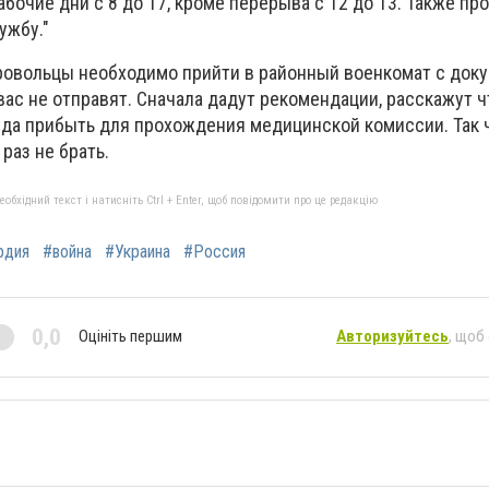
бочие дни с 8 до 17, кроме перерыва с 12 до 13. Также п
ужбу."
ровольцы необходимо прийти в районный военкомат с док
вас не отправят. Сначала дадут рекомендации, расскажут ч
уда прибыть для прохождения медицинской комиссии. Так ч
раз не брать.
бхідний текст і натисніть Ctrl + Enter, щоб повідомити про це редакцію
рдия
#война
#Украина
#Россия
0,0
Оцініть першим
Авторизуйтесь
, щоб