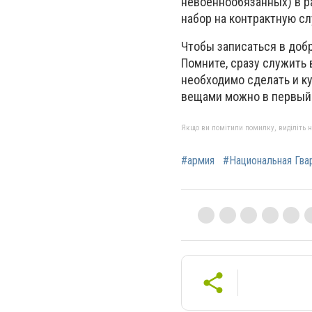
невоеннообязанных) в ра
набор на контрактную сл
Чтобы записаться в доб
Помните, сразу служить 
необходимо сделать и к
вещами можно в первый 
Якщо ви помітили помилку, виділіть нео
#армия
#Национальная Гва