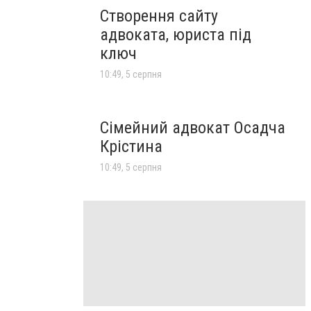
Створення сайту
адвоката, юриста під
ключ
10:49, 5 серпня
Сімейний адвокат Осадча
Крістина
10:49, 5 серпня