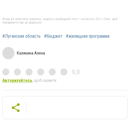
Якщо ви помітили помилку, виділіть необхідний текст і натисніть Ctrl + Enter, щоб
повідомити про це редакцію
#Луганская область
#бюджет
#жилищная программа
Калякина Алена
0,0
Авторизуйтесь
, щоб оцінити