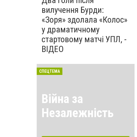
Два голи після
вилучення Бурди:
«Зоря» здолала «Колос»
у драматичному
стартовому матчі УПЛ, -
ВІДЕО
СПЕЦТЕМА
Війна за
Незалежність