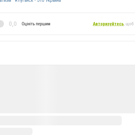
атизм
#Луганск - Это Украина
0,0
Оцініть першим
Авторизуйтесь
, щоб