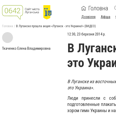
Головна
Дозвілля
Афіша
Головна
В Луганске прошла акция «Луганск - это Украина!» (ВИДЕО)
12:30, 23 березня 2014 р.
В Луганс
Ткаченко Елена Владимировна
это Укра
В Луганске из восточных
это Украина».
Люди принесли с соб
подготовленные плакаты
хором гимн Украины и на