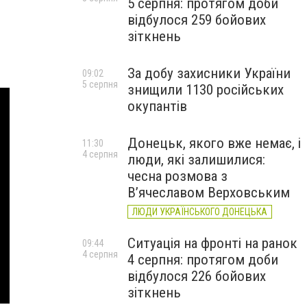
5 серпня: протягом доби
відбулося 259 бойових
зіткнень
За добу захисники України
09:02
5 серпня
знищили 1130 російських
окупантів
Донецьк, якого вже немає, і
11:30
4 серпня
люди, які залишилися:
чесна розмова з
В’ячеславом Верховським
ЛЮДИ УКРАЇНСЬКОГО ДОНЕЦЬКА
Ситуація на фронті на ранок
09:44
4 серпня
4 серпня: протягом доби
відбулося 226 бойових
зіткнень