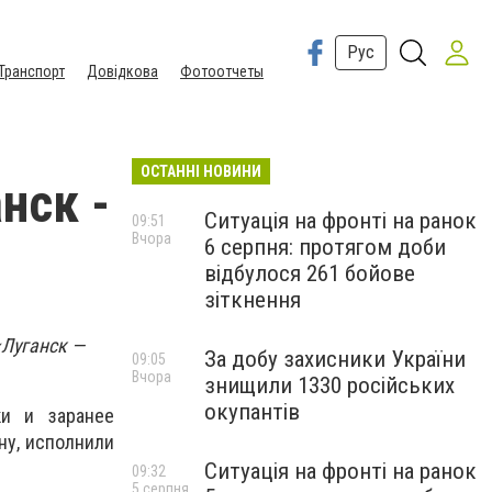
Рус
Транспорт
Довідкова
Фотоотчеты
ОСТАННІ НОВИНИ
нск -
Ситуація на фронті на ранок
09:51
Вчора
6 серпня: протягом доби
відбулося 261 бойове
зіткнення
«Луганск —
За добу захисники України
09:05
Вчора
знищили 1330 російських
окупантів
и и заранее
ну, исполнили
Ситуація на фронті на ранок
09:32
5 серпня