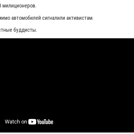
0 милиционеров.
имо автомобилей сигналили активистам.
стные буддисты.