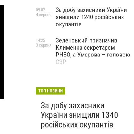
За добу захисники України
09:02
4 серпня
знищили 1240 російських
окупантів
Зеленський призначив
14:25
3 серпня
Клименка секретарем
РНБО, а Умєрова – головою
СЗР
ТОП НОВИНИ
За добу захисники
України знищили 1340
російських окупантів