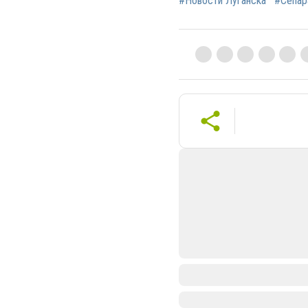
#Новости Луганска
#Сепар