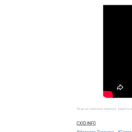
Якщо ви помітили помилку, виділіть нео
CXID.INFO