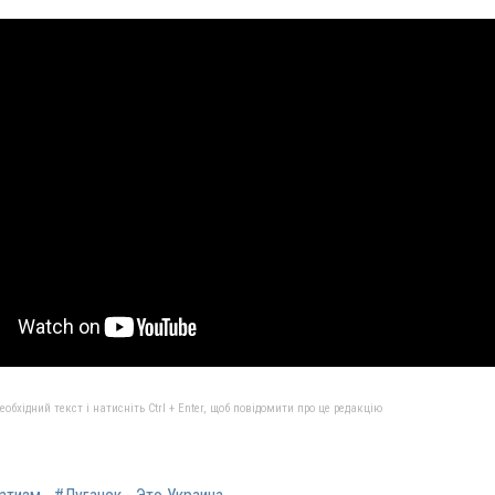
бхідний текст і натисніть Ctrl + Enter, щоб повідомити про це редакцію