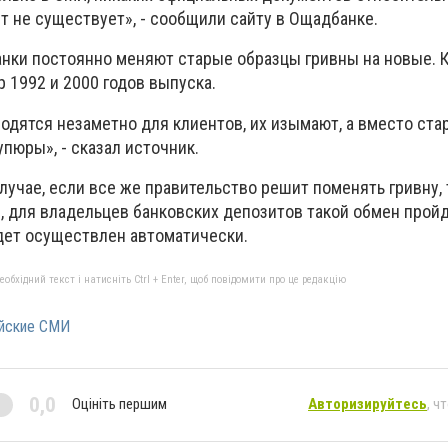
т не существует», - сообщили сайту в Ощадбанке.
анки постоянно меняют старые образцы гривны на новые. К
 1992 и 2000 годов выпуска.
одятся незаметно для клиентов, их изымают, а вместо ста
пюры», - сказал источник.
случае, если все же правительство решит поменять гривну, 
, для владельцев банковских депозитов такой обмен прой
удет осуществлен автоматически.
бхідний текст і натисніть Ctrl + Enter, щоб повідомити про це редакцію
йские СМИ
0,0
Оцініть першим
Авторизируйтесь
, ч