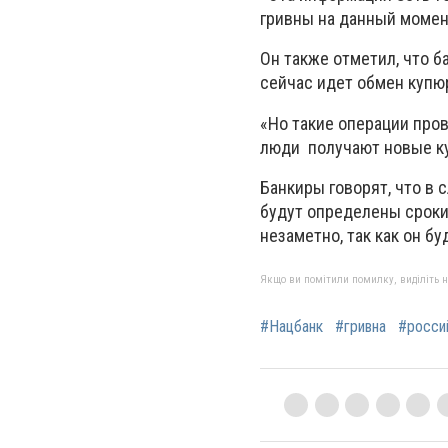
гривны на данный момен
Он также отметил, что б
сейчас идет обмен купюр
«Но такие операции пров
люди получают новые ку
Банкиры говорят, что в 
будут определены сроки
незаметно, так как он б
Якщо ви помітили помилку, виділіть нео
#Нацбанк
#гривна
#росси