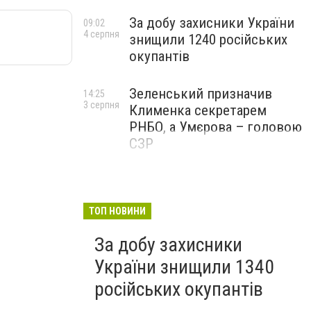
За добу захисники України
09:02
4 серпня
знищили 1240 російських
окупантів
Зеленський призначив
14:25
3 серпня
Клименка секретарем
РНБО, а Умєрова – головою
СЗР
ТОП НОВИНИ
За добу захисники
України знищили 1340
російських окупантів