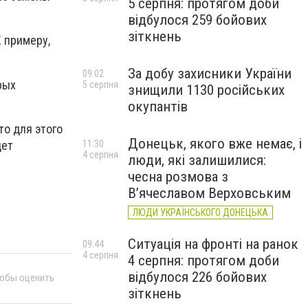
5 серпня: протягом доби
відбулося 259 бойових
зіткнень
 примеру,
За добу захисники України
09:02
рых
5 серпня
знищили 1130 російських
окупантів
то для этого
Донецьк, якого вже немає, і
дет
11:30
4 серпня
люди, які залишилися:
чесна розмова з
В’ячеславом Верховським
ЛЮДИ УКРАЇНСЬКОГО ДОНЕЦЬКА
Ситуація на фронті на ранок
09:44
4 серпня
4 серпня: протягом доби
відбулося 226 бойових
тобы оценить
зіткнень