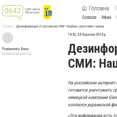
Головна
Дозвілля
Афіша
Головна
Дезинформация от российских СМИ: Нацбанк «уничтожит» гривну
14:42, 24 березня 2014 р.
Дезинфор
Романенко Анна
главный редактор
СМИ: Нац
На российских интернет
готовится уничтожить гр
немецкой компании Gies
коллапсе украинской фи
«Эта информация есть т