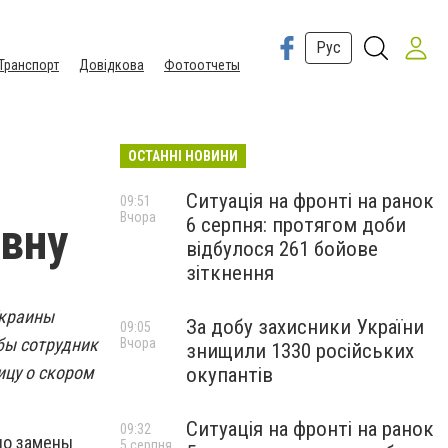
Рус
Транспорт
Довідкова
Фотоотчеты
ОСТАННІ НОВИНИ
Ситуація на фронті на ранок
09:51
Вчора
6 серпня: протягом доби
вну
відбулося 261 бойове
зіткнення
Украины
За добу захисники України
09:05
обы сотрудник
Вчора
знищили 1330 російських
ицу о скором
окупантів
Ситуація на фронті на ранок
09:32
но замены
5 серпня