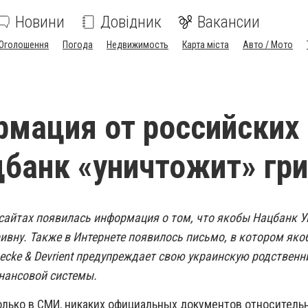
Новини
Довідник
Вакансии
Оголошення
Погода
Недвижимость
Карта міста
Авто / Мото
мация от российских
банк «уничтожит» гри
-сайтах появилась информация о том, что якобы Нацбанк 
ивну. Также в Интернете появилось письмо, в котором як
ecke & Devrient предупреждает свою украинскую родственн
нансовой системы.
олько в СМИ, никаких официальных документов относитель