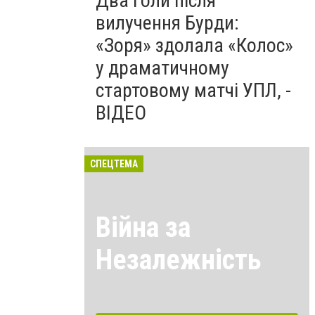
Два голи після
вилучення Бурди:
«Зоря» здолала «Колос»
у драматичному
стартовому матчі УПЛ, -
ВІДЕО
СПЕЦТЕМА
Війна за
Незалежність