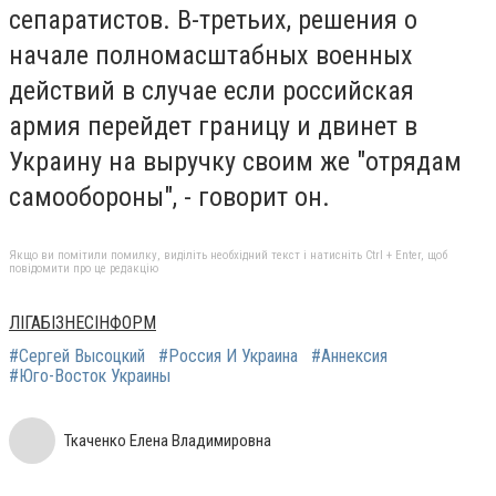
сепаратистов. В-третьих, решения о
начале полномасштабных военных
действий в случае если российская
армия перейдет границу и двинет в
Украину на выручку своим же "отрядам
самообороны", - говорит он.
Якщо ви помітили помилку, виділіть необхідний текст і натисніть Ctrl + Enter, щоб
повідомити про це редакцію
<
a
ЛІГАБІЗНЕСІНФОРМ
#Сергей Высоцкий
#Россия И Украина
#Аннексия
h
#Юго-Восток Украины
r
e
Ткаченко Елена Владимировна
f