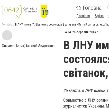
Головна
Дозвілля
Афіша
Головна
В ЛНУ имени Т. Шевченко состоялся фестиваль «Ми твій світанок, Україн
14:34, 26 березня 2014 р.
В ЛНУ им
Спирин (Попов) Евгений Андреевич
состоялс
світанок
25 марта, в ЛНУ имени Т
Совместно с ЛНУ органи
журналистов Украины. 