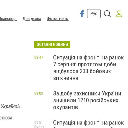
Рус
Транспорт
Довідкова
Фотоотчеты
ОСТАННІ НОВИНИ
Ситуація на фронті на ранок
09:47
7 серпня: протягом доби
відбулося 233 бойових
зіткнення
За добу захисники України
09:02
знищили 1210 російських
Україно!».
окупантів
 союза
Ситуація на фронті на ранок
09:51
Вчора