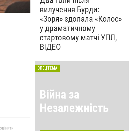
Два голи після
вилучення Бурди:
«Зоря» здолала «Колос»
у драматичному
стартовому матчі УПЛ, -
ВІДЕО
СПЕЦТЕМА
Війна за
Незалежність
 оцінити