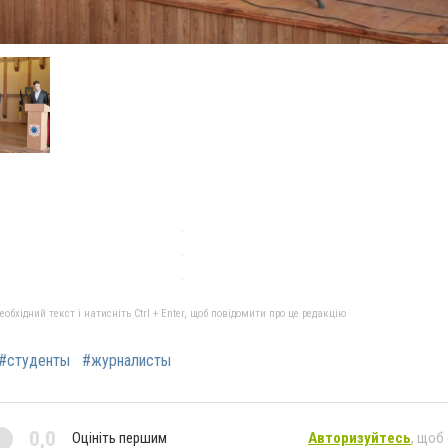
бхідний текст і натисніть Ctrl + Enter, щоб повідомити про це редакцію
#студенты
#журналисты
0,0
Оцініть першим
Авторизуйтесь
, щоб