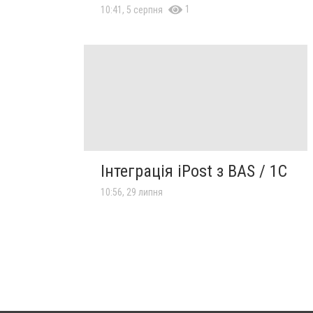
1
10:41, 5 серпня
Інтеграція iPost з BAS / 1С
10:56, 29 липня