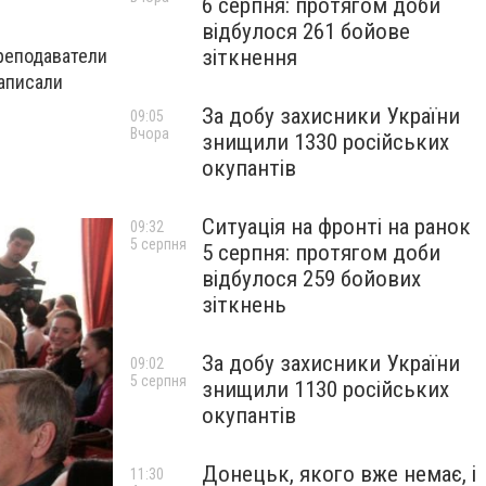
6 серпня: протягом доби
відбулося 261 бойове
зіткнення
реподаватели
написали
За добу захисники України
09:05
Вчора
знищили 1330 російських
окупантів
Ситуація на фронті на ранок
09:32
5 серпня
5 серпня: протягом доби
відбулося 259 бойових
зіткнень
За добу захисники України
09:02
5 серпня
знищили 1130 російських
окупантів
Донецьк, якого вже немає, і
11:30