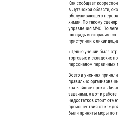
Как сообщает корреспон
в Луганской области, ок
обслуживающего персона
химии. По такому сцена
управления МЧС. По лег
площадь возгорания сост
приступили к ликвидации
«Целью учений была отр
торговых и складских п
персоналом первичных д
Всего в учениях приняли
правильно организованн
кратчайшие сроки. Личн
задачами, а вот к работ
недостатков стоит отме
происшествия от каждой
были приняты меры по 