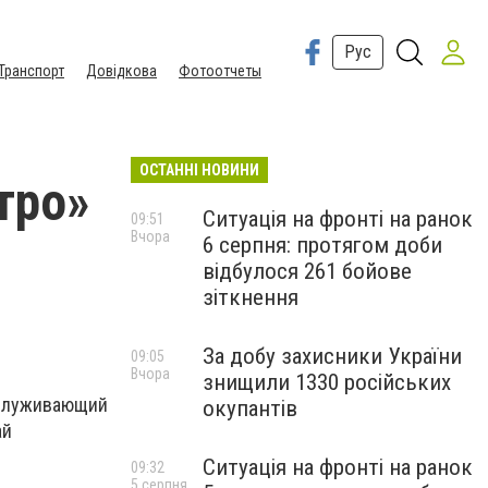
Рус
Транспорт
Довідкова
Фотоотчеты
ОСТАННІ НОВИНИ
тро»
Ситуація на фронті на ранок
09:51
Вчора
6 серпня: протягом доби
відбулося 261 бойове
зіткнення
За добу захисники України
09:05
Вчора
знищили 1330 російських
бслуживающий
окупантів
ай
Ситуація на фронті на ранок
09:32
5 серпня