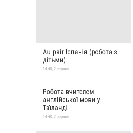
Au pair Іспанія (робота з
дітьми)
14:48, 2 серпня
Робота вчителем
англійської мови у
Таїланді
14:48, 2 серпня