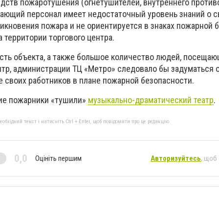
дств пожаротушения (огнетушителей, внутреннего против
ающий персонал имеет недостаточный уровень знаний о с
икновения пожара и не ориентируется в знаках пожарной 
 территории торгового центра.
ть объекта, а также большое количество людей, посеща
тр, администрации ТЦ «Метро» следовало бы задуматься 
е своих работников в плане пожарной безопасности.
кие пожарники «тушили»
музыкально-драматический театр
.
бхідний текст і натисніть Ctrl + Enter, щоб повідомити про це редакцію
0,0
Оцініть першим
Авторизуйтесь
, щоб