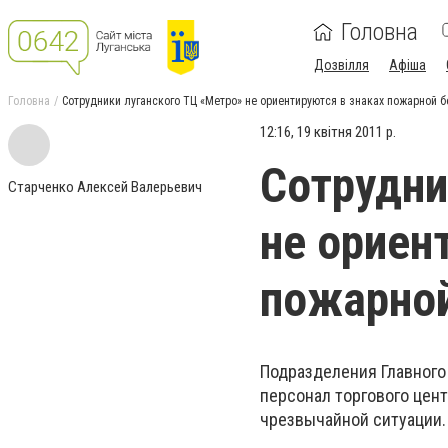
Головна
Дозвілля
Афіша
Головна
Сотрудники луганского ТЦ «Метро» не ориентируются в знаках пожарной 
12:16, 19 квітня 2011 р.
Сотрудни
Старченко Алексей Валерьевич
не ориен
пожарной
Подразделения Главного
персонал торгового цен
чрезвычайной ситуации.