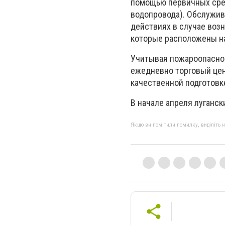
помощью первичных сре
водопровода). Обслужив
действиях в случае возн
которые расположены на
Учитывая пожароопаснос
ежедневно торговый цен
качественной подготовк
В начале апреля луганс
Якщо ви помітили помилку, виділіть нео