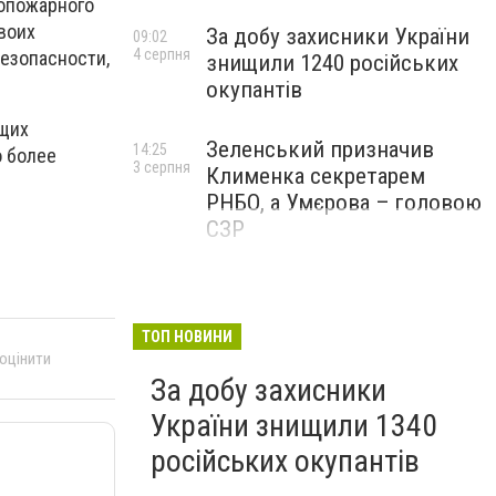
опожарного
воих
За добу захисники України
09:02
4 серпня
безопасности,
знищили 1240 російських
окупантів
ющих
Зеленський призначив
14:25
о более
3 серпня
Клименка секретарем
РНБО, а Умєрова – головою
СЗР
ТОП НОВИНИ
 оцінити
За добу захисники
України знищили 1340
російських окупантів