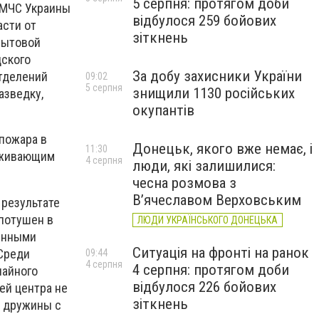
5 серпня: протягом доби
 МЧС Украины
відбулося 259 бойових
асти от
зіткнень
бытовой
дского
За добу захисники України
отделений
09:02
5 серпня
знищили 1130 російських
азведку,
окупантів
пожара в
Донецьк, якого вже немає, і
11:30
луживающим
4 серпня
люди, які залишилися:
чесна розмова з
В’ячеславом Верховським
 результате
потушен в
ЛЮДИ УКРАЇНСЬКОГО ДОНЕЦЬКА
ленными
Ситуація на фронті на ранок
 Среди
09:44
4 серпня
4 серпня: протягом доби
чайного
відбулося 226 бойових
ей центра не
зіткнень
й дружины с