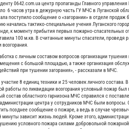
денту 0642.com.ua центр пропаганды Главного управления
оло 6 часов утра в дежурную часть ГУ МЧС в Луганской обл
ла поступило сообщение о «загорании» в отделе продаж 
рию начались тактико-специальные учения Луганского горо
енде, к моменту прибытия первых пожарно-спасательных 
авила 100 м.кв. В считанные минуты спасатели, проведя р
 возгорания.
аботка с личным составом вопросов организации тушения 
омещения с большой площадью, а также организация обс
ействий при тушении загорания», - рассказали в МЧС.
 участие 8 единиц техники и 25 человек личного состава. В
ой работы по ликвидации возгорания условный пожар был 
ый состав областного гарнизона МЧС справился с постав
е администрации центра у сотрудников МЧС были вопросы.
тить позднее сообщение о пожаре, а ведь в случае чрезвы
 минуты зависит жизнь людей. Кроме этого, администраци
тушению условного пожара силами добровольной пожарно