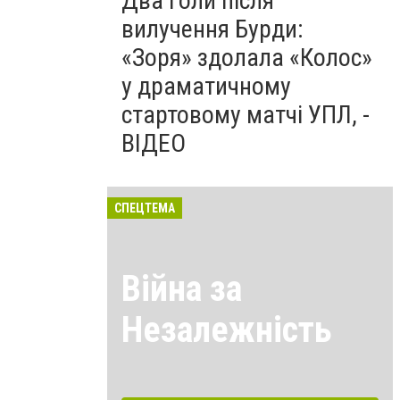
Два голи після
вилучення Бурди:
«Зоря» здолала «Колос»
у драматичному
стартовому матчі УПЛ, -
ВІДЕО
СПЕЦТЕМА
Війна за
Незалежність