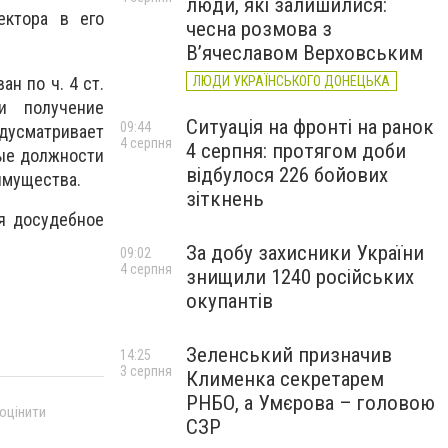
люди, які залишилися:
ектора в его
чесна розмова з
В’ячеславом Верховським
н по ч. 4 ст.
ЛЮДИ УКРАЇНСЬКОГО ДОНЕЦЬКА
и получение
Ситуація на фронті на ранок
09:44
дусматривает
4 серпня
4 серпня: протягом доби
ные должности
відбулося 226 бойових
имущества.
зіткнень
я досудебное
За добу захисники України
09:02
4 серпня
знищили 1240 російських
окупантів
Зеленський призначив
14:25
3 серпня
Клименка секретарем
РНБО, а Умєрова – головою
 оцінити
СЗР