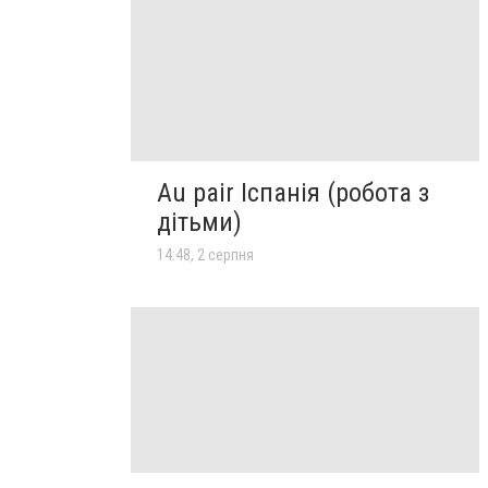
Au pair Іспанія (робота з
дітьми)
14:48, 2 серпня