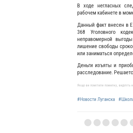
В ходе негласных сле
рабочем кабинете в мом
Данный факт внесен в Е
368 Уголовного коде
неправомерной выгоды
лишение свободы сроко
или заниматься определ
Деньги изъяты и приоб
расследование. Решаетс
Якщо ви помітили помилку, виділіть нео
#Новости Луганска
#Школ