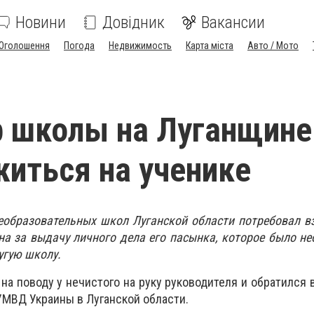
Новини
Довідник
Вакансии
Оголошення
Погода
Недвижимость
Карта міста
Авто / Мото
 школы на Луганщине
житься на ученике
еобразовательных школ Луганской области потребовал в
на за выдачу личного дела его пасынка, которое было н
угую школу.
на поводу у нечистого на руку руководителя и обратился 
МВД Украины в Луганской области.