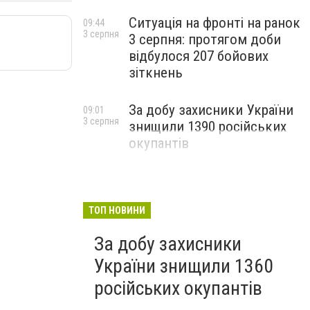
Ситуація на фронті на ранок
09:44
3 серпня
3 серпня: протягом доби
відбулося 207 бойових
зіткнень
За добу захисники України
09:01
3 серпня
знищили 1390 російських
окупантів
ТОП НОВИНИ
За добу захисники
України знищили 1360
російських окупантів