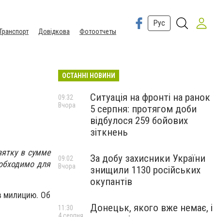
Рус
Транспорт
Довідкова
Фотоотчеты
ОСТАННІ НОВИНИ
Ситуація на фронті на ранок
09:32
Вчора
5 серпня: протягом доби
відбулося 259 бойових
зіткнень
зятку в сумме
За добу захисники України
09:02
еобходимо для
Вчора
знищили 1130 російських
окупантів
в милицию. Об
Донецьк, якого вже немає, і
11:30
4 серпня