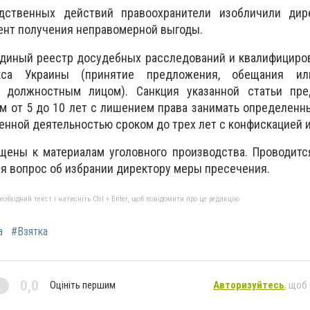
дственных действий правоохранители изобличили дир
ент получения неправомерной выгоды.
диный реестр досудебных расследований и квалифицирова
кса Украины (принятие предложения, обещания ил
 должностным лицом). Санкция указанной статьи пре
м от 5 до 10 лет с лишением права занимать определен
енной деятельностью сроком до трех лет с конфискацией 
щены к материалам уголовного производства. Проводитс
я вопрос об избрании директору меры пресечения.
бхідний текст і натисніть Ctrl + Enter, щоб повідомити про це редакцію
а
#Взятка
0,0
Оцініть першим
Авторизуйтесь
, щоб