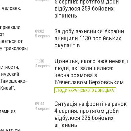
5 серпня: протягом доби
відбулося 259 бойових
 человек.
зіткнень
 приехали
За добу захисники України
09:02
ют
5 серпня
знищили 1130 російських
ываться от
окупантів
ам триколоры
Донецьк, якого вже немає, і
11:30
4 серпня
стности,
люди, які залишилися:
стический
чесна розмова з
. Тимошенко-
В’ячеславом Верховським
Киев!".
ЛЮДИ УКРАЇНСЬКОГО ДОНЕЦЬКА
Ситуація на фронті на ранок
09:44
4 серпня
4 серпня: протягом доби
тами из
відбулося 226 бойових
зіткнень
м, что он