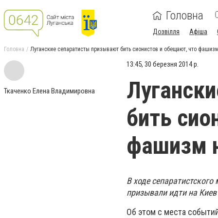
Головна
Дозвілля
Афіша
Головна
Луганские сепаратисты призывают бить сионистов и обещают, что фашизм
13:45, 30 березня 2014 р.
Лугански
Ткаченко Елена Владимировна
бить сио
фашизм н
В ходе сепаратистского
призывали идти на Киев
Об этом с места событи