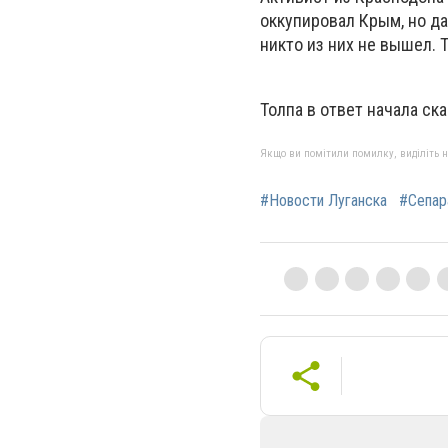
оккупировал Крым, но да
никто из них не вышел. Т
Толпа в ответ начала ск
Якщо ви помітили помилку, виділіть нео
#Новости Луганска
#Сепар