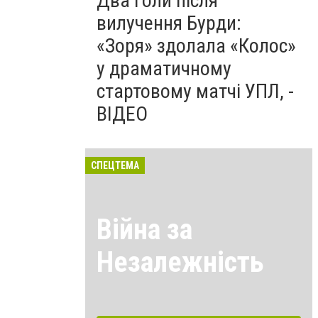
Два голи після
вилучення Бурди:
«Зоря» здолала «Колос»
у драматичному
стартовому матчі УПЛ, -
ВІДЕО
СПЕЦТЕМА
Війна за
Незалежність