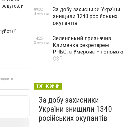
 редутов, и
За добу захисники України
09:02
4 серпня
знищили 1240 російських
окупантів
уйста!".
Зеленський призначив
14:25
3 серпня
Клименка секретарем
РНБО, а Умєрова – головою
СЗР
 оцінити
ТОП НОВИНИ
За добу захисники
України знищили 1340
російських окупантів