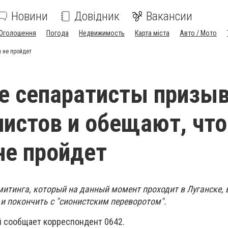
Новини
Довідник
Вакансии
Оголошення
Погода
Недвижимость
Карта міста
Авто / Мото
 не пройдет
е сепаратисты призы
нистов и обещают, что
е пройдет
 митинга, который на данный момент проходит в Луганске
 и покончить с "сионистским переворотом".
й сообщает корреспондент 0642.