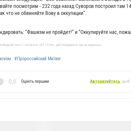
вайте посмотрим - 232 года назад Суворов построил там 14
ак что не обвиняйте Вову в оккупации".
андировать: "Фашизм не пройдет!" и "Оккупируйте нас, пожал
бхідний текст і натисніть Ctrl + Enter, щоб повідомити про це редакцію
атизм
#Пророссийский Митинг
0,0
Оцініть першим
Авторизуйтесь
, щоб