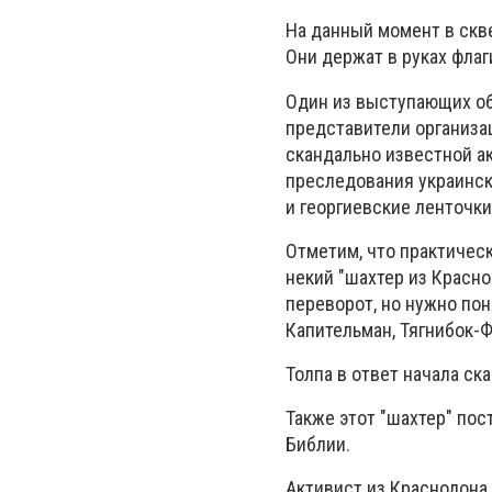
На данный момент в скв
Они держат в руках флаг
Один из выступающих об
представители организа
скандально известной а
преследования украински
и георгиевские ленточки
Отметим, что практическ
некий "шахтер из Красно
переворот, но нужно пон
Капительман, Тягнибок-Ф
Толпа в ответ начала ск
Также этот "шахтер" по
Библии.
Активист из Краснодона