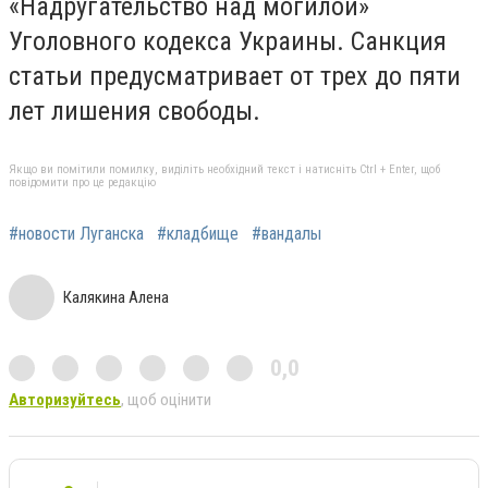
«Надругательство над могилой»
Уголовного кодекса Украины. Санкция
статьи предусматривает от трех до пяти
лет лишения свободы.
Якщо ви помітили помилку, виділіть необхідний текст і натисніть Ctrl + Enter, щоб
повідомити про це редакцію
#новости Луганска
#кладбище
#вандалы
Калякина Алена
0,0
Авторизуйтесь
, щоб оцінити