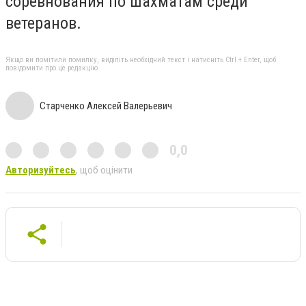
соревнования по шахматам среди
ветеранов.
Якщо ви помітили помилку, виділіть необхідний текст і натисніть Ctrl + Enter, щоб
повідомити про це редакцію
Старченко Алексей Валерьевич
0,0
Авторизуйтесь
, щоб оцінити