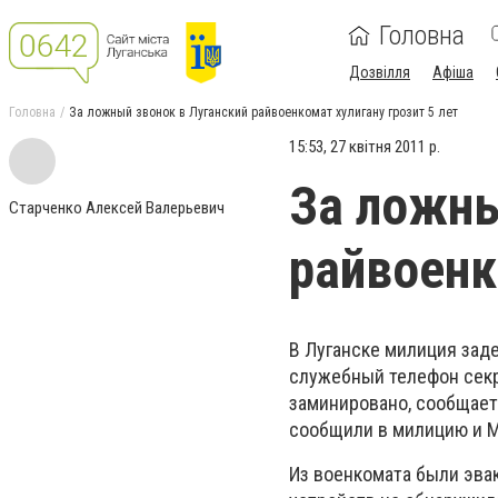
Головна
Дозвілля
Афіша
Головна
За ложный звонок в Луганский райвоенкомат хулигану грозит 5 лет
15:53, 27 квітня 2011 р.
За ложны
Старченко Алексей Валерьевич
райвоенк
В Луганске милиция зад
служебный телефон секр
заминировано, сообщает
сообщили в милицию и 
Из военкомата были эва