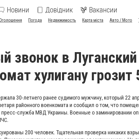
Новини
Довідник
Вакансии
Оголошення
Погода
Недвижимость
Карта міста
Авто / Мото
й звонок в Луганский
омат хулигану грозит 
ержала 30-летнего ранее судимого мужчину, который 22 ап
етаря районного военкомата и сообщил о том, что помеще
 пресс-служба МВД Украины. Военные о заминировании о
МЧС.
куированы 200 человек. Тщательная проверка никаких взр