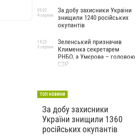
За добу захисники України
09:02
4 серпня
знищили 1240 російських
окупантів
Зеленський призначив
14:25
3 серпня
Клименка секретарем
РНБО, а Умєрова – головою
СЗР
ТОП НОВИНИ
За добу захисники
України знищили 1360
російських окупантів