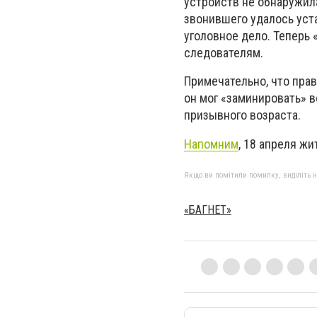
устройств не обнаружил
звонившего удалось уста
уголовное дело. Теперь 
следователям.
Примечательно, что пра
он мог «заминировать» в
призывного возраста.
Напомним
, 18 апреля ж
Якщо ви помітили помилку, виділіть нео
«БАГНЕТ»