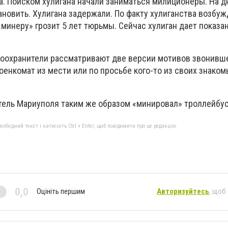
а. Поиском хулигана начали заниматься милиционеры. На д
новить. Хулигана задержали. По факту хулиганства возбу
«минеру» грозит 5 лет тюрьмы. Сейчас хулиган дает показа
воохранители рассматривают две версии мотивов звонивше
оенкомат из мести или по просьбе кого-то из своих знаком
итель Мариуполя таким же образом «минировал» троллейбус
бхідний текст і натисніть Ctrl + Enter, щоб повідомити про це редакцію
0,0
Оцініть першим
Авторизуйтесь
, щоб