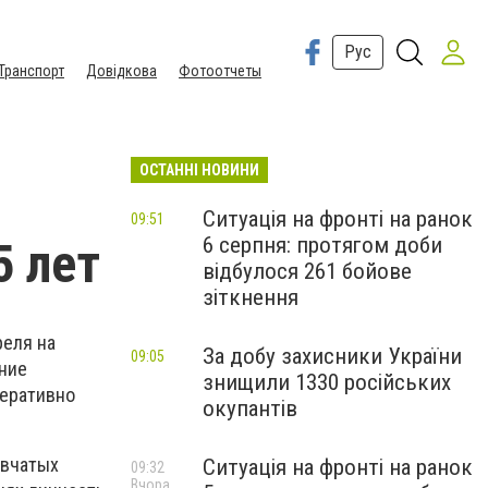
Рус
Транспорт
Довідкова
Фотоотчеты
ОСТАННІ НОВИНИ
Ситуація на фронті на ранок
09:51
6 серпня: протягом доби
5 лет
відбулося 261 бойове
зіткнення
реля на
За добу захисники України
09:05
ние
знищили 1330 російських
перативно
окупантів
ывчатых
Ситуація на фронті на ранок
09:32
Вчора