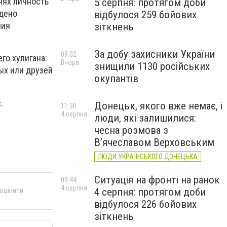
нях личность
5 серпня: протягом доби
ждено
відбулося 259 бойових
ния
зіткнень
За добу захисники України
09:02
го хулигана:
Вчора
знищили 1130 російських
ых или друзей
окупантів
.
Донецьк, якого вже немає, і
11:30
4 серпня
люди, які залишилися:
чесна розмова з
В’ячеславом Верховським
ЛЮДИ УКРАЇНСЬКОГО ДОНЕЦЬКА
Ситуація на фронті на ранок
09:44
4 серпня
4 серпня: протягом доби
 оцінити
відбулося 226 бойових
зіткнень