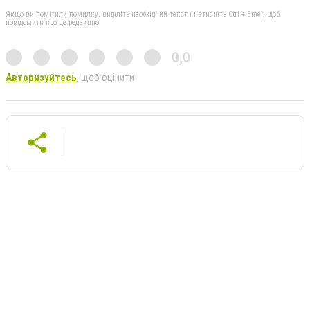
Якщо ви помітили помилку, виділіть необхідний текст і натисніть Ctrl + Enter, щоб
повідомити про це редакцію
0,0
Авторизуйтесь
, щоб оцінити