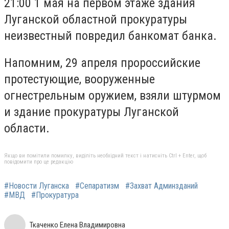
21:00 1 мая на первом этаже здания
Луганской областной прокуратуры
неизвестный повредил банкомат банка.
Напомним, 29 апреля пророссийские
протестующие, вооруженные
огнестрельным оружием, взяли штурмом
и здание прокуратуры Луганской
области.
Якщо ви помітили помилку, виділіть необхідний текст і натисніть Ctrl + Enter, щоб
повідомити про це редакцію
#Новости Луганска
#Сепаратизм
#Захват Админзданий
#МВД
#Прокуратура
Ткаченко Елена Владимировна