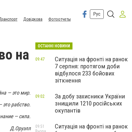
Рус
Транспорт
Довідкова
Фотоотчеты
ОСТАННІ НОВИНИ
во на
Ситуація на фронті на ранок
09:47
7 серпня: протягом доби
відбулося 233 бойових
зіткнення
на — это мир.
За добу захисники України
09:02
знищили 1210 російських
 это рабство.
окупантів
нание — сила.
Ситуація на фронті на ранок
09:51
Д.Оруэлл
Вчора