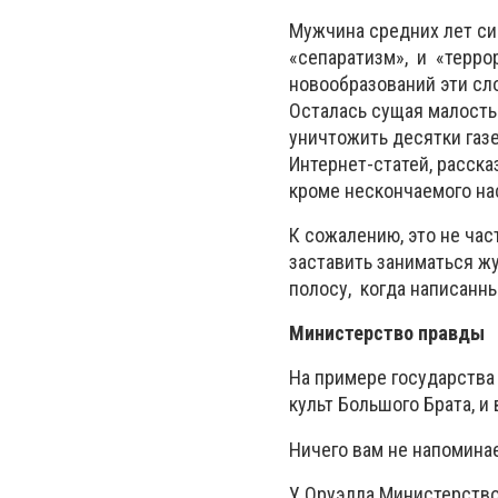
Мужчина средних лет си
«сепаратизм», и «терро
новообразований эти сло
Осталась сущая малость 
уничтожить десятки газе
Интернет-статей, расска
кроме нескончаемого нас
К сожалению, это не час
заставить заниматься ж
полосу, когда написанн
Министерство правды
На примере государства
культ Большого Брата, и
Ничего вам не напомина
У Оруэлла Министерство