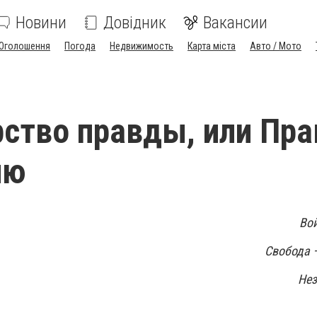
Новини
Довідник
Вакансии
Оголошення
Погода
Недвижимость
Карта міста
Авто / Мото
ство правды, или Пра
ию
Вой
Свобода —
Нез