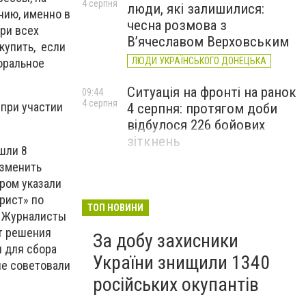
4 серпня
люди, які залишилися:
нию, именно в
чесна розмова з
при всех
В’ячеславом Верховським
купить, если
ЛЮДИ УКРАЇНСЬКОГО ДОНЕЦЬКА
оральное
Ситуація на фронті на ранок
09:44
4 серпня
при участии
4 серпня: протягом доби
відбулося 226 бойових
зіткнень
ошли 8
изменить
ором указали
орист» по
ТОП НОВИНИ
. Журналисты
ет решения
За добу захисники
и для сбора
України знищили 1340
не советовали
російських окупантів