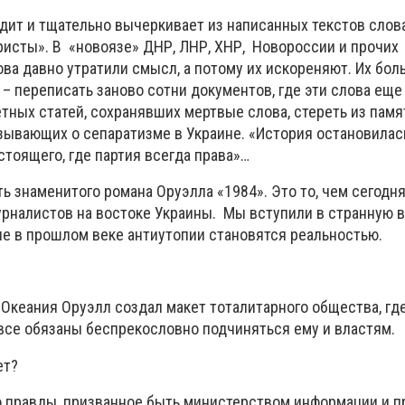
дит и тщательно вычеркивает из написанных текстов слов
ристы». В «новоязе» ДНР, ЛНР, ХНР, Новороссии и прочих
ва давно утратили смысл, а потому их искореняют. Их бол
– переписать заново сотни документов, где эти слова еще
тных статей, сохранявших мертвые слова, стереть из пам
зывающих о сепаратизме в Украине. «История остановилась
тоящего, где партия всегда права»…
ть знаменитого романа Оруэлла «1984». Это то, чем сегодн
урналистов на востоке Украины. Мы вступили в странную
ые в прошлом веке антиутопии становятся реальностью.
 Океания Оруэлл создал макет тоталитарного общества, гд
 все обязаны беспрекословно подчиняться ему и властям.
ет?
 правды, призванное быть министерством информации и п