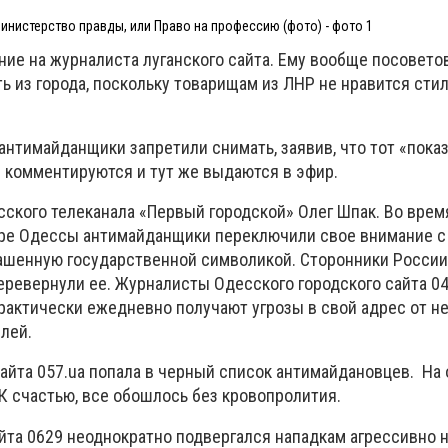
инистерство правды, или Право на профессию (фото) - фото 1
ие на журналиста луганского сайта. Ему вообще посовето
ь из города, поскольку товарищам из ЛНР не нравится сти
антимайданщики запретили снимать, заявив, что тот «пока
е комментируются и тут же выдаются в эфир.
сского телеканала «Первый городской» Олег Шпак. Во вре
ре Одессы антимайданщики переключили свое внимание с
ашенную государственной символикой. Сторонники России
еревернули ее. Журналисты Одесского городского сайта 04
практически ежедневно получают угрозы в свой адрес от 
лей.
айта 057.ua попала в черный список антимайдановцев. На 
 К счастью, все обошлось без кровопролития.
йта 0629 неоднократно подвергался нападкам агрессивно 