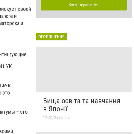
Всі матеріали тут
рискует своей
а юге и
маторска и
ОГОЛОШЕННЯ
митингующие.
341 УК
щие к
о это
Вища освіта та навчання
в Японії
матумы – это
12:40, 3 серпня
своими