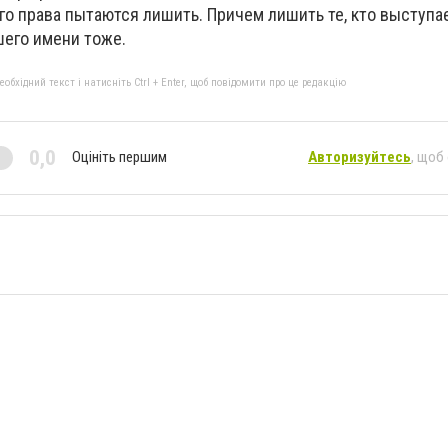
го права пытаются лишить. Причем лишить те, кто выступа
ашего имени тоже.
бхідний текст і натисніть Ctrl + Enter, щоб повідомити про це редакцію
0,0
Оцініть першим
Авторизуйтесь
, щоб