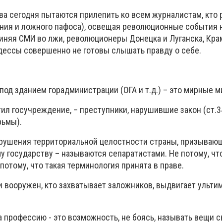
а сегодня пытаются прилепить ко всем журналистам, кто 
ния и ложного пафоса), освещая революционные события н
виняя СМИ во лжи, революционеры Донецка и Луганска, Кра
Одессы совершенно не готовы слышать правду о себе.
м под зданием горадминистрации (ОГА и т.д.) – это мирные 
атил госучреждение, – преступники, нарушившие закон (ст.
рьмы).
рушения территориальной целостности страны, призываю
 государству – называются сепаратистами. Не потому, чт
 потому, что такая терминология принята в праве.
 и вооружен, кто захватывает заложников, выдвигает ульти
а профессию - это возможность, не боясь, называть вещи 