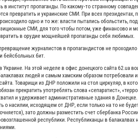
ь в институт пропаганды. По какому-то странному совпаде
тся превратить и украинские СМИ. При всех президентах, 
роисходило одно и то же: власти пытались обольстить, под
озиционные СМИ, для того чтобы потом, уже финансово и м
евратить в орудие мощнейшей пропаганды себя любимых.
превращение журналистов в пропагандистов не проходило 
и бейсбольных бит.
в Украине. На этой неделе в офис донецкого сайта 62.ua в
балаклавах людей и самым хамским образом потребовали 
айта. Товарищи из ДНР положили на стол циркуляр, в кот
 обязан прекратить употреблять слова «сепаратист», «терр
ахватил и удерживает административные здания в Донецке
 о насилии, исходящем от ДНР, если только на то не буд
уточняется), зато должны разместить счет сбербанка Росси
ровозглашенной республики. Республиканцы в балакалвах 
аниями.