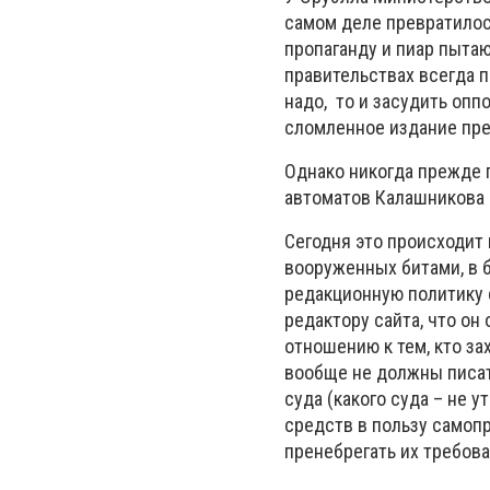
самом деле превратилос
пропаганду и пиар пытаю
правительствах всегда п
надо, то и засудить опп
сломленное издание пр
Однако никогда прежде 
автоматов Калашникова 
Сегодня это происходит 
вооруженных битами, в 
редакционную политику с
редактору сайта, что он
отношению к тем, кто з
вообще не должны писать
суда (какого суда – не 
средств в пользу самоп
пренебрегать их требов