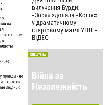
Два голи після
ак
вилучення Бурди:
ть.
«Зоря» здолала «Колос»
ло
у драматичному
ний на
стартовому матчі УПЛ, -
ая
 это в целом
ВІДЕО
, в
налисты
СПЕЦТЕМА
ми же
Війна за
у правды» не
, что те на
Незалежність
ивые люди» с