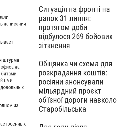
Ситуація на фронті на
ранок 31 липня:
вали
ль написания
протягом доби
відбулося 269 бойових
зывает
зіткнення
мя штурма
Обіцянка чи схема для
 офиса на
розкрадання коштів:
 битами
росіяни анонсували
8.ua и
недовольных
мільярдний проєкт
об’їзної дороги навколо
одном из
Старобільська
настроенных