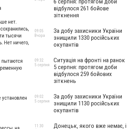
6 серпня: протягом доби
а
відбулося 261 бойове
зіткнення
ьше нет.
 сохранились,
За добу захисники України
09:05
яти тысячи
Вчора
знищили 1330 російських
. Нет ничего,
окупантів
Ситуація на фронті на ранок
я пытаются
09:32
5 серпня
5 серпня: протягом доби
 временную
відбулося 259 бойових
зіткнень
За добу захисники України
09:02
е установлен
5 серпня
знищили 1130 російських
окупантів
Донецьк, якого вже немає, і
11:30
рессы, на