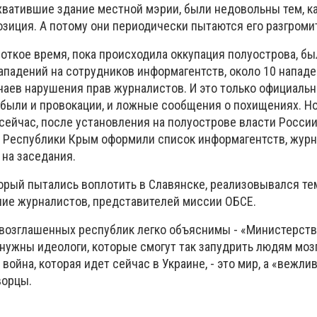
хватившие здание местной мэрии, были недовольны тем, к
зиция. А потому они периодически пытаются его разгроми
откое время, пока происходила оккупация полуострова, бы
ападений на сотрудников информагентств, около 10 нападе
чаев нарушения прав журналистов. И это только официальн
 были и провокации, и ложные сообщения о похищениях. Но
сейчас, после установления на полуострове власти России
 Республики Крым оформили список информагентств, жур
 на заседания.
орый пытались воплотить в Славянске, реализовывался те
ие журналистов, представителей миссии ОБСЕ.
возглашенных республик легко объяснимы - «Министерств
ужны идеологи, которые смогут так запудрить людям мозги
 война, которая идет сейчас в Украине, - это мир, а «вежл
ворцы.