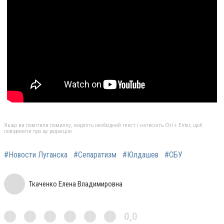
Якщо ви помітили помилку, виділіть необхідний текст і натисніть Ctrl + Enter, щоб
повідомити про це редакцію
#Новости Луганска
#Сепаратизм
#Юлдашев
#СБУ
Ткаченко Елена Владимировна
0,0