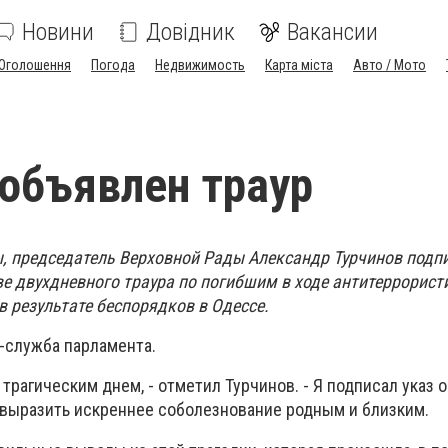
Новини
Довідник
Вакансии
Оголошення
Погода
Недвижимость
Карта міста
Авто / Мото
 объявлен траур
ы, председатель Верховной Рады Александр Турчинов подпи
ве двухдневного траура по погибшим в ходе антитеррорист
в результате беспорядков в Одессе.
-служба парламента.
 трагическим днем, - отметил Турчинов. - Я подписал указ
у выразить искреннее соболезнование родным и близким.