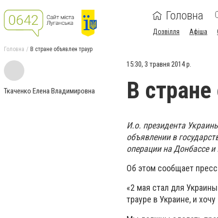
Головна
Дозвілля
Афіша
Головна
В стране объявлен траур
15:30, 3 травня 2014 р.
В стране
Ткаченко Елена Владимировна
И.о. президента Украин
объявлении в государст
операции на Донбассе и 
Об этом сообщает пресс
«2 мая стал для Украины
трауре в Украине, и хоч