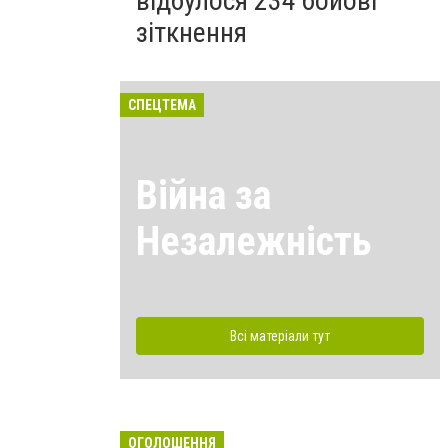
відбулося 234 бойові
зіткнення
СПЕЦТЕМА
Війна за
Незалежність
Всі матеріали тут
ОГОЛОШЕННЯ