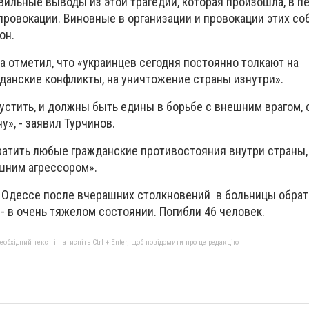
ильные выводы из этой трагедии, которая произошла, в п
 провокации.
Виновные в организации и провокации
этих со
он.
 отметил, что «украинцев сегодня постоянно толкают на
жданские конфликты, на уничтожение страны изнутри».
стить, и должны быть едины в борьбе с внешним врагом, с
у», - заявил Турчинов.
ратить любые гражданские противостояния внутри страны,
шним агрессором».
 Одессе после вчерашних столкновений в больницы обрат
 - в очень тяжелом состоянии. Погибли 46 человек.
бхідний текст і натисніть Ctrl + Enter, щоб повідомити про це редакцію