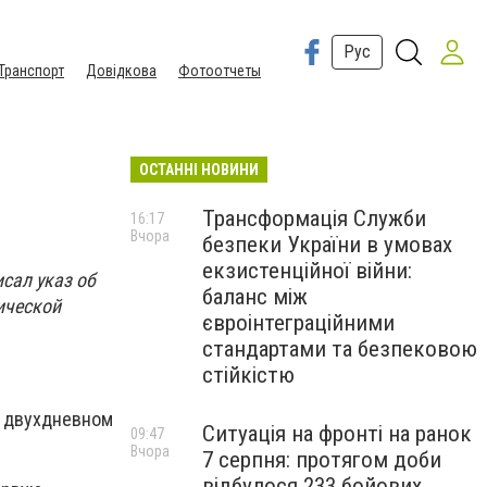
Рус
Транспорт
Довідкова
Фотоотчеты
ОСТАННІ НОВИНИ
Трансформація Служби
16:17
Вчора
безпеки України в умовах
екзистенційної війни:
сал указ об
баланс між
ической
євроінтеграційними
стандартами та безпековою
стійкістю
 о двухдневном
Ситуація на фронті на ранок
09:47
Вчора
7 серпня: протягом доби
відбулося 233 бойових