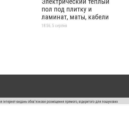
Электрический теплый
пол под плитку и
ламинат, маты, кабели
18:56, 5 серпня
Для інтернет-видань обов'язкове розміщення прямого, відкритого для пошукових
лама" публікуються на правах реклами.