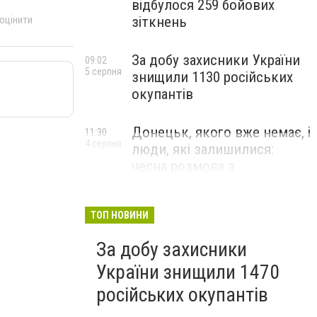
відбулося 259 бойових
 оцінити
зіткнень
За добу захисники України
09:02
5 серпня
знищили 1130 російських
окупантів
Донецьк, якого вже немає, і
11:30
4 серпня
люди, які залишилися:
чесна розмова з
В’ячеславом Верховським
ЛЮДИ УКРАЇНСЬКОГО ДОНЕЦЬКА
ТОП НОВИНИ
За добу захисники
України знищили 1470
російських окупантів