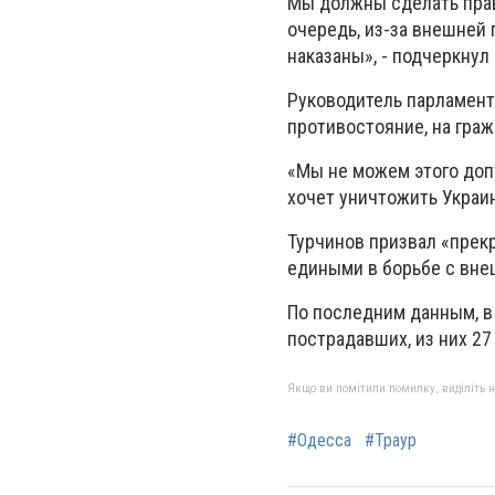
Мы должны сделать прав
очередь, из-за внешней
наказаны», - подчеркнул 
Руководитель парламента
противостояние, на гра
«Мы не можем этого допу
хочет уничтожить Украин
Турчинов призвал «прек
едиными в борьбе с вне
По последним данным, в
пострадавших, из них 27
Якщо ви помітили помилку, виділіть нео
#Одесса
#Траур