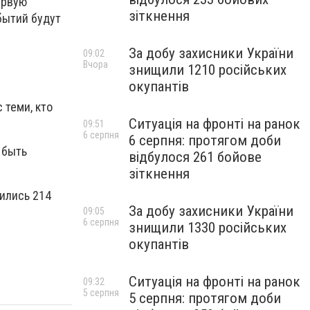
ервую
зіткнення
бытий будут
За добу захисники України
09:02
Вчора
знищили 1210 російських
окупантів
 теми, кто
Ситуація на фронті на ранок
09:51
6 серпня
6 серпня: протягом доби
 быть
відбулося 261 бойове
зіткнення
ились 214
За добу захисники України
09:05
6 серпня
знищили 1330 російських
окупантів
Ситуація на фронті на ранок
09:32
5 серпня
5 серпня: протягом доби