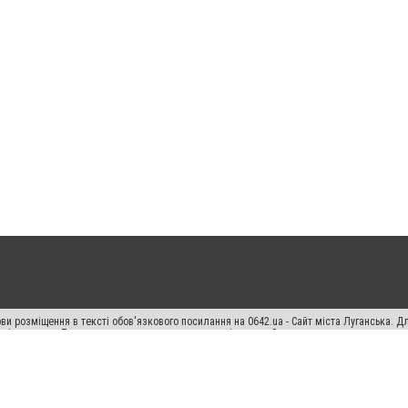
ви розміщення в тексті обов'язкового посилання на 0642.ua - Сайт міста Луганська. 
кості джерела. Порушення виняткових прав переслідується Законом.
ський спецпроєкт", "Політичні новини", "Пресреліз", "PR", "Офіційно", "Політична рек