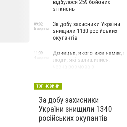
відбулося 259 бойових
зіткнень
За добу захисники України
09:02
5 серпня
знищили 1130 російських
окупантів
Донецьк, якого вже немає, і
11:30
4 серпня
люди, які залишилися:
чесна розмова з
В’ячеславом Верховським
ЛЮДИ УКРАЇНСЬКОГО ДОНЕЦЬКА
ТОП НОВИНИ
За добу захисники
України знищили 1340
російських окупантів