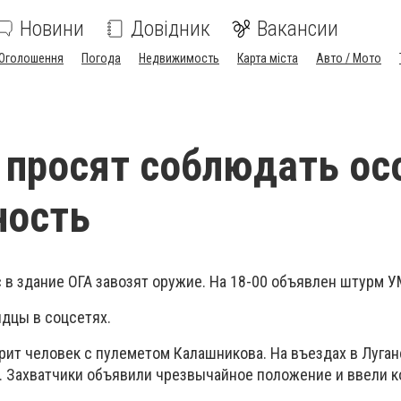
Новини
Довідник
Вакансии
Оголошення
Погода
Недвижимость
Карта міста
Авто / Мото
 просят соблюдать о
ность
 в здание ОГА завозят оружие. На 18-00 объявлен штурм 
дцы в соцсетях.
рит человек с пулеметом Калашни
кова. На въездах в Луган
 Захватчики объявили чрезвычайное положение и ввели 