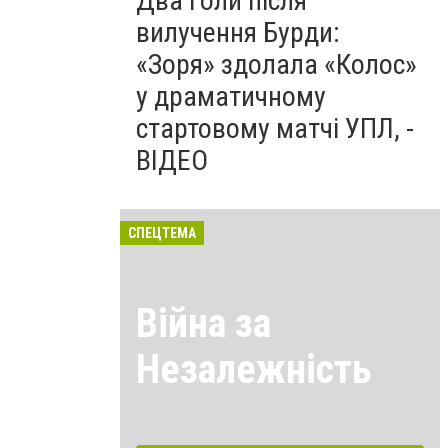
Два голи після
вилучення Бурди:
«Зоря» здолала «Колос»
у драматичному
стартовому матчі УПЛ, -
ВІДЕО
СПЕЦТЕМА
Війна за
Незалежність