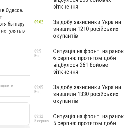
зіткнення
 в Одессе.
т
За добу захисники України
09:02
отя бы пару
знищили 1210 російських
не гулять в
окупантів
Ситуація на фронті на ранок
09:51
Вчора
6 серпня: протягом доби
відбулося 261 бойове
зіткнення
 оцінити
За добу захисники України
09:05
Вчора
знищили 1330 російських
окупантів
Ситуація на фронті на ранок
09:32
5 серпня
5 серпня: протягом доби