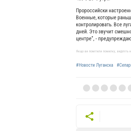
Пророссийски настроенн
Военные, которые раньше
контролировать. Все луг
дней. Это звучит смешно
центре", - предупреждаю
Якщо ви помітили помилку, виділіть нео
#Новости Луганска
#Сепар