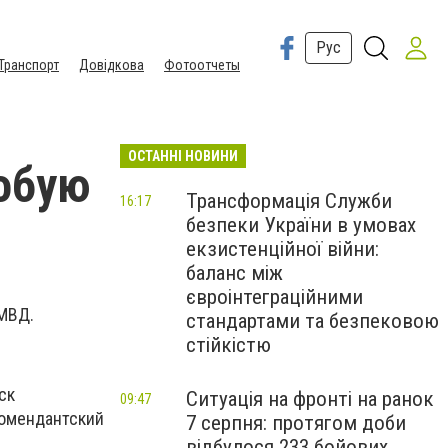
Рус
Транспорт
Довідкова
Фотоотчеты
ОСТАННІ НОВИНИ
собую
Трансформація Служби
16:17
безпеки України в умовах
екзистенційної війни:
баланс між
євроінтеграційними
УМВД.
стандартами та безпековою
стійкістю
ск
Ситуація на фронті на ранок
09:47
комендантский
7 серпня: протягом доби
відбулося 233 бойових