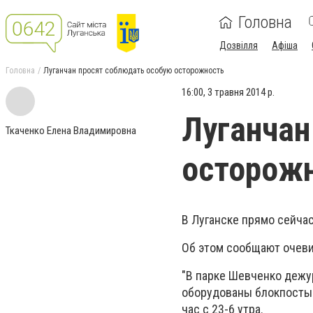
Головна
Дозвілля
Афіша
Головна
Луганчан просят соблюдать особую осторожность
16:00, 3 травня 2014 р.
Луганчан
Ткаченко Елена Владимировна
осторож
В Луганске прямо сейчас
Об этом сообщают очеви
"В парке Шевченко дежу
оборудованы блокпосты.
час с 23-6 утра.