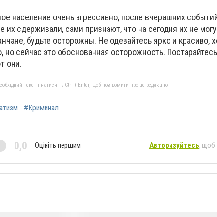
ое население очень агрессивно, после вчерашних событий
 их сдерживали, сами признают, что на сегодня их не могу
анчане, будьте осторожны. Не одевайтесь ярко и красиво, х
, но сейчас это обоснованная осторожность. Постарайтесь 
т они.
бхідний текст і натисніть Ctrl + Enter, щоб повідомити про це редакцію
атизм
#Криминал
0,0
Оцініть першим
Авторизуйтесь
, щоб