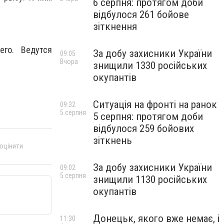
6 серпня: протягом доби
.
відбулося 261 бойове
зіткнення
его. Ведутся
За добу захисники України
09:05
Вчора
знищили 1330 російських
окупантів
Ситуація на фронті на ранок
09:32
5 серпня
5 серпня: протягом доби
відбулося 259 бойових
зіткнень
 оцінити
За добу захисники України
09:02
5 серпня
знищили 1130 російських
окупантів
Донецьк, якого вже немає, і
11:30