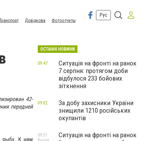
Рус
Транспорт
Довідкова
Фотоотчеты
ОСТАННІ НОВИНИ
в
Ситуація на фронті на ранок
09:47
7 серпня: протягом доби
відбулося 233 бойових
зіткнення
лизирован 42-
За добу захисники України
09:02
ения передней
знищили 1210 російських
окупантів
Ситуація на фронті на ранок
09:51
 рыбу. К ним
Вчора