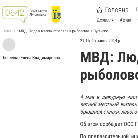
Головна
Дозвілля
Афіша
Головна
МВД: Люди в масках стреляли в рыболовов в Луганске
21:15, 4 травня 2014 р.
МВД: Люд
Ткаченко Елена Владимировна
рыболово
4 мая в дежурную част
летний местный житель
брюшной стенки, левого 
Об этом сообщает ОСО Г
По предварительной ин