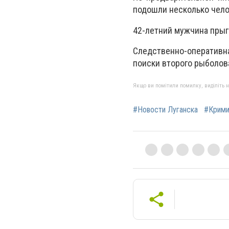
подошли несколько чело
42-летний мужчина прыгн
Следственно-оператив
поиски второго рыболов
Якщо ви помітили помилку, виділіть нео
#Новости Луганска
#Крими