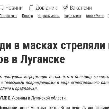
Новини
Довідник
Вакансии
Оголошення
Погода
Недвижимость
Карта міста
Авто / Мото
и в масках стреляли 
в в Луганске
ь поступила информация о том, что в больницу госпита
 с телесными повреждениями в виде огнестрельного ран
плеча и предплечья.
УМВД Украины в Луганской области.
формации, двое местных жителей на реке Лугань ловили