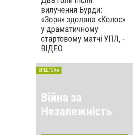
Два голи після
вилучення Бурди:
«Зоря» здолала «Колос»
у драматичному
стартовому матчі УПЛ, -
ВІДЕО
СПЕЦТЕМА
Війна за
Незалежність