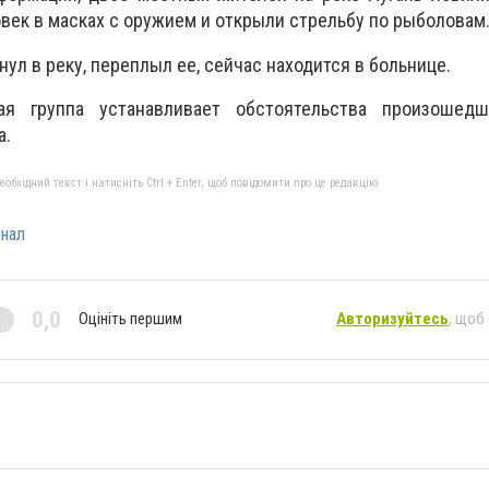
век в масках с оружием и открыли стрельбу по рыболовам
ул в реку, переплыл ее, сейчас находится в больнице.
ная группа устанавливает обстоятельства произошедш
а.
бхідний текст і натисніть Ctrl + Enter, щоб повідомити про це редакцію
нал
0,0
Оцініть першим
Авторизуйтесь
, щоб