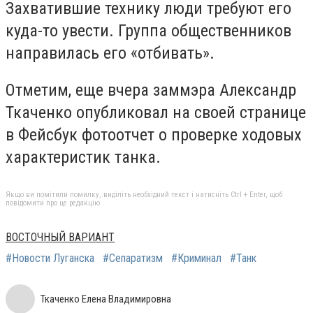
Захватившие технику люди требуют его
куда-то увести. Группа общественников
направилась его «отбивать».
Отметим, еще вчера заммэра Александр
Ткаченко опубликовал на своей странице
в Фейсбук фотоотчет о проверке ходовых
характеристик танка.
Якщо ви помітили помилку, виділіть необхідний текст і натисніть Ctrl + Enter, щоб
повідомити про це редакцію
ВОСТОЧНЫЙ ВАРИАНТ
#Новости Луганска
#Сепаратизм
#Криминал
#Танк
Ткаченко Елена Владимировна