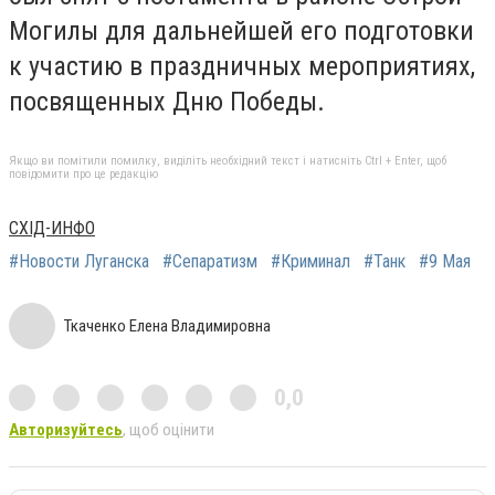
Могилы для дальнейшей его подготовки
к участию в праздничных мероприятиях,
посвященных Дню Победы.
Якщо ви помітили помилку, виділіть необхідний текст і натисніть Ctrl + Enter, щоб
повідомити про це редакцію
СХIД-ИНФО
#Новости Луганска
#Сепаратизм
#Криминал
#Танк
#9 Мая
Ткаченко Елена Владимировна
0,0
Авторизуйтесь
, щоб оцінити