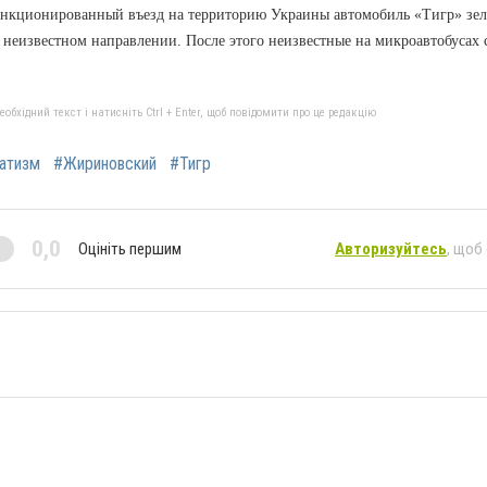
анкционированный въезд на территорию Украины автомобиль «Тигр» зел
в неизвестном направлении. После этого неизвестные на микроавтобусах 
бхідний текст і натисніть Ctrl + Enter, щоб повідомити про це редакцію
атизм
#Жириновский
#Тигр
0,0
Оцініть першим
Авторизуйтесь
, щоб