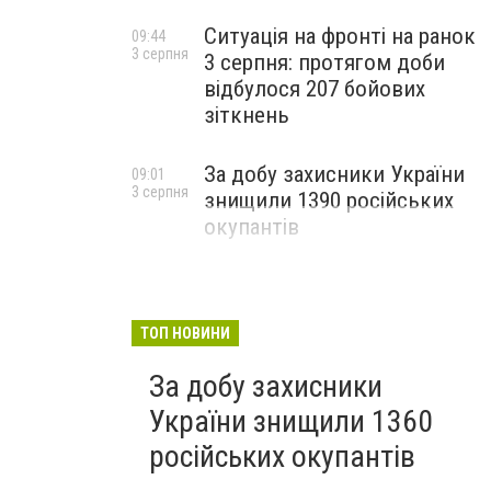
Ситуація на фронті на ранок
09:44
3 серпня
3 серпня: протягом доби
відбулося 207 бойових
зіткнень
За добу захисники України
09:01
3 серпня
знищили 1390 російських
окупантів
ТОП НОВИНИ
За добу захисники
України знищили 1360
російських окупантів