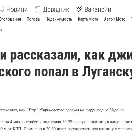
Новини
Довідник
Вакансии
Оголошення
Погода
Недвижимость
Карта міста
Авто / Мото
ть
и рассказали, как дж
кого попал в Луганс
ссказали, как "Тигр" Жириновского проехал на территорию Украины.
о» на 4 микроавтобусах подъехали 30-35 вооруженных лиц в камуфляже 
00 м от КПП. Примерно в 20:30 через государственную границу с террит