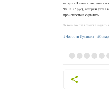
ограду «Волна» совершил нес
986 К 77 рус), который уехал 
происшествия скрылись.
Якщо ви помітили помилку, виділіть нео
#Новости Луганска
#Сепар