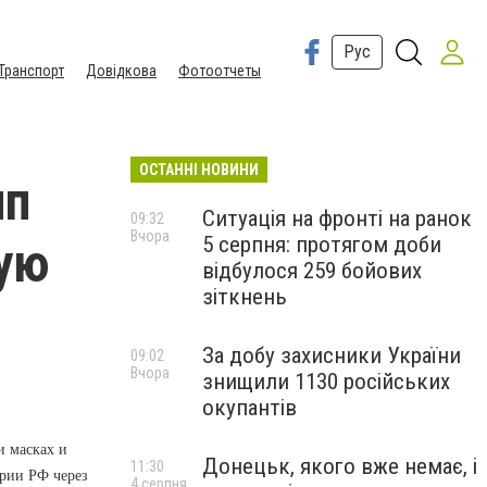
Рус
Транспорт
Довідкова
Фотоотчеты
ОСТАННІ НОВИНИ
ип
Ситуація на фронті на ранок
09:32
Вчора
5 серпня: протягом доби
кую
відбулося 259 бойових
зіткнень
За добу захисники України
09:02
Вчора
знищили 1130 російських
окупантів
и масках и
Донецьк, якого вже немає, і
11:30
ории РФ через
4 серпня