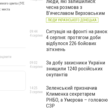
люди, які залишилися:
еного цвета (УЕ
чесна розмова з
с места
В’ячеславом Верховським
ЛЮДИ УКРАЇНСЬКОГО ДОНЕЦЬКА
Ситуація на фронті на ранок
09:44
4 серпня
4 серпня: протягом доби
відбулося 226 бойових
зіткнень
 оцінити
За добу захисники України
09:02
4 серпня
знищили 1240 російських
окупантів
Зеленський призначив
14:25
3 серпня
Клименка секретарем
РНБО, а Умєрова – головою
СЗР