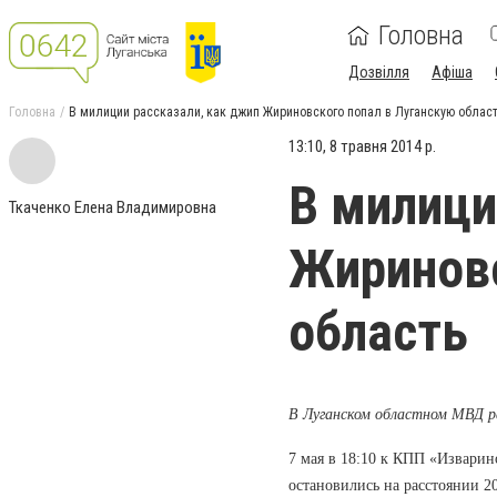
Головна
Дозвілля
Афіша
Головна
В милиции рассказали, как джип Жириновского попал в Луганскую облас
13:10, 8 травня 2014 р.
В милици
Ткаченко Елена Владимировна
Жириновс
область
В Луганском областном МВД ра
7 мая в 18:10 к КПП «Изварин
остановились на расстоянии 2