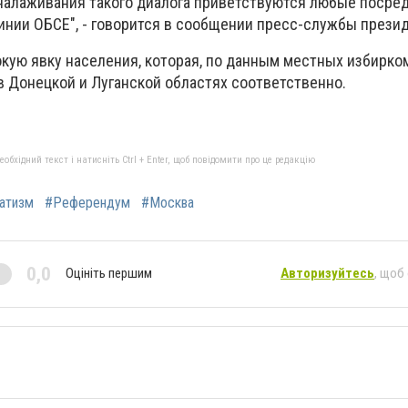
х налаживания такого диалога приветствуются любые посре
линии ОБСЕ", - говорится в сообщении пресс-службы прези
кую явку населения, которая, по данным местных избирко
в Донецкой и Луганской областях соответственно.
бхідний текст і натисніть Ctrl + Enter, щоб повідомити про це редакцію
атизм
#Референдум
#Москва
0,0
Оцініть першим
Авторизуйтесь
, щоб