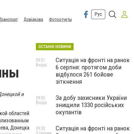
Рус
Транспорт
Довідкова
Фотоотчеты
ОСТАННІ НОВИНИ
Ситуація на фронті на ранок
09:51
Вчора
6 серпня: протягом доби
ины
відбулося 261 бойове
зіткнення
Донецкой и
За добу захисники України
09:05
Вчора
знищили 1330 російських
окупантів
кой областей
вилизованным
иева, Донецка
Ситуація на фронті на ранок
09:32
5 серпня