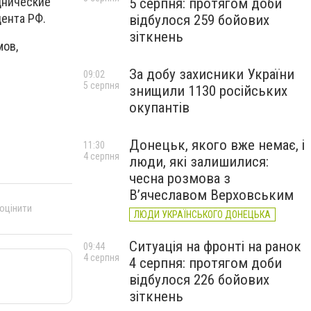
днические
5 серпня: протягом доби
дента РФ.
відбулося 259 бойових
зіткнень
мов,
За добу захисники України
09:02
5 серпня
знищили 1130 російських
окупантів
Донецьк, якого вже немає, і
11:30
4 серпня
люди, які залишилися:
чесна розмова з
В’ячеславом Верховським
 оцінити
ЛЮДИ УКРАЇНСЬКОГО ДОНЕЦЬКА
Ситуація на фронті на ранок
09:44
4 серпня
4 серпня: протягом доби
відбулося 226 бойових
зіткнень