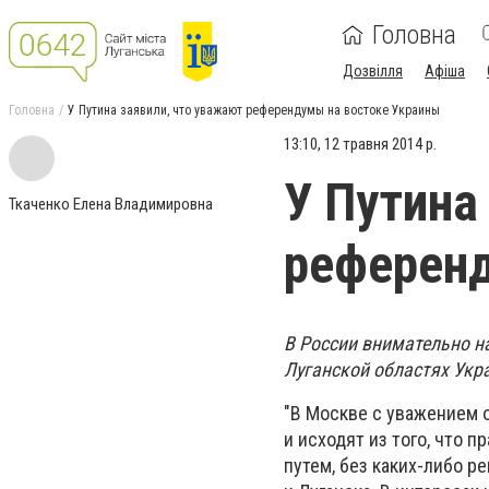
Головна
Дозвілля
Афіша
Головна
У Путина заявили, что уважают референдумы на востоке Украины
13:10, 12 травня 2014 р.
У Путина
Ткаченко Елена Владимировна
референд
В России внимательно н
Луганской областях Укр
"В Москве с уважением 
и исходят из того, что
путем, без каких-либо р