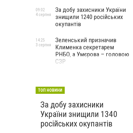
За добу захисники України
09:02
4 серпня
знищили 1240 російських
окупантів
Зеленський призначив
14:25
3 серпня
Клименка секретарем
РНБО, а Умєрова – головою
СЗР
ТОП НОВИНИ
За добу захисники
України знищили 1340
російських окупантів