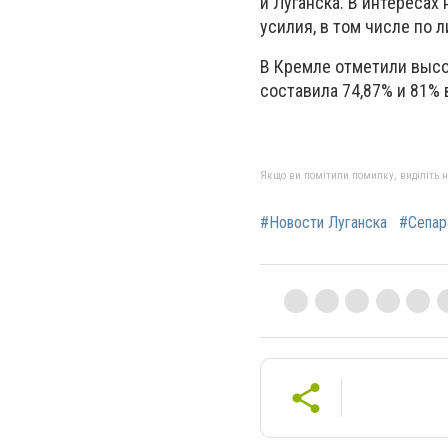
и Луганска. В интереса
усилия, в том числе по 
В Кремле отметили высо
составила 74,87% и 81% 
Якщо ви помітили помилку, виділіть нео
#Новости Луганска
#Сепар