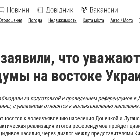
Новини
Довідник
Вакансии
Оголошення
Погода
Недвижимость
Карта міста
Авто / Мото
 заявили, что уважают
умы на востоке Укра
аблюдали за подготовкой и проведением референдумов в 
аины, с уважением относятся к волеизъявлению населения.
относятся к волеизъявлению населения Донецкой и Луганс
 практическая реализация итогов референдумов пройдет ци
ецидивов насилия, через диалог между представителями К