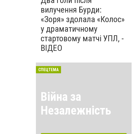
Два голи після
вилучення Бурди:
«Зоря» здолала «Колос»
у драматичному
стартовому матчі УПЛ, -
ВІДЕО
СПЕЦТЕМА
Війна за
Незалежність