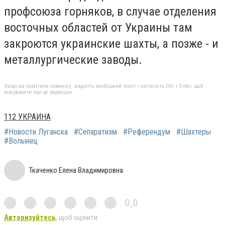
профсоюза горняков, в случае отделения
восточных областей от Украины там
закроются украинские шахты, а позже - и
металлургические заводы.
Якщо ви помітили помилку, виділіть необхідний текст і натисніть Ctrl + Enter, щоб
повідомити про це редакцію
112 УКРАИНА
#Новости Луганска
#Сепаратизм
#Референдум
#Шахтеры
#Волынец
Ткаченко Елена Владимировна
0,0
Авторизуйтесь
, щоб оцінити