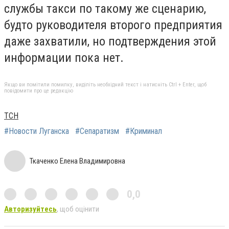
службы такси по такому же сценарию,
будто руководителя второго предприятия
даже захватили, но подтверждения этой
информации пока нет.
Якщо ви помітили помилку, виділіть необхідний текст і натисніть Ctrl + Enter, щоб
повідомити про це редакцію
ТСН
#Новости Луганска
#Сепаратизм
#Криминал
Ткаченко Елена Владимировна
0,0
Авторизуйтесь
, щоб оцінити