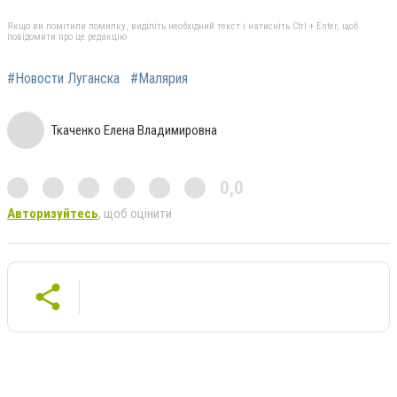
Якщо ви помітили помилку, виділіть необхідний текст і натисніть Ctrl + Enter, щоб
повідомити про це редакцію
#Новости Луганска
#Малярия
Ткаченко Елена Владимировна
0,0
Авторизуйтесь
, щоб оцінити