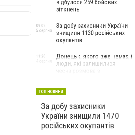
відбулося 259 бойових
зіткнень
За добу захисники України
09:02
5 серпня
знищили 1130 російських
окупантів
Донецьк, якого вже немає, і
11:30
4 серпня
люди, які залишилися:
чесна розмова з
В’ячеславом Верховським
ЛЮДИ УКРАЇНСЬКОГО ДОНЕЦЬКА
ТОП НОВИНИ
За добу захисники
України знищили 1470
російських окупантів