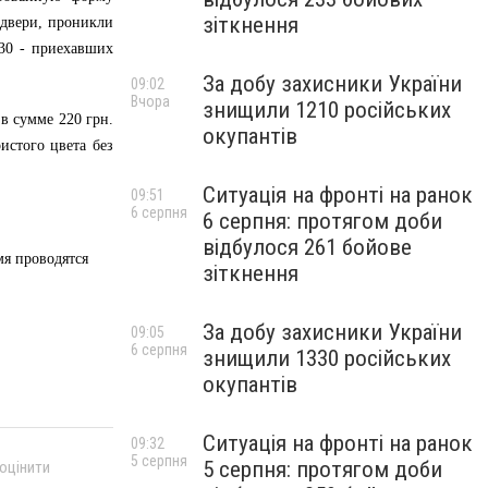
зіткнення
двери, проникли
0.30 - приехавших
За добу захисники України
09:02
Вчора
знищили 1210 російських
 в сумме 220
грн
.
окупантів
истого цвета без
Ситуація на фронті на ранок
09:51
6 серпня
6 серпня: протягом доби
відбулося 261 бойове
мя проводятся
зіткнення
За добу захисники України
09:05
6 серпня
знищили 1330 російських
окупантів
Ситуація на фронті на ранок
09:32
5 серпня
5 серпня: протягом доби
 оцінити