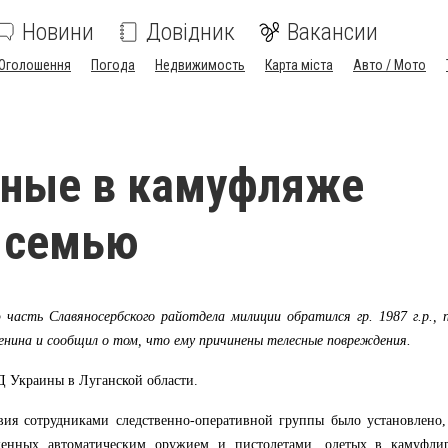
Новини
Довідник
Вакансии
Оголошення
Погода
Недвижимость
Карта міста
Авто / Мото
тные в камуфляже
 семью
 часть Славяносербского райотдела милиции обратился гр. 1987 г.р.
енина и сообщил о том, что ему причинены телесные повреждения.
 Украины в Луганской области.
вия сотрудниками следственно-оперативной группы было установлено,
уженных автоматическим оружием и пистолетами, одетых в камуфл