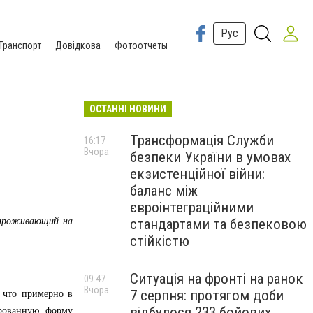
Рус
Транспорт
Довідкова
Фотоотчеты
ОСТАННІ НОВИНИ
Трансформація Служби
16:17
Вчора
безпеки України в умовах
екзистенційної війни:
баланс між
євроінтеграційними
, проживающий на
стандартами та безпековою
стійкістю
Ситуація на фронті на ранок
09:47
Вчора
7 серпня: протягом доби
 что примерно в
відбулося 233 бойових
ированную форму