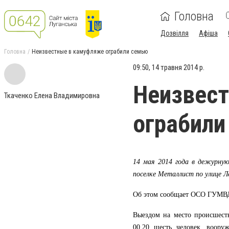
Головна
Дозвілля
Афіша
Головна
Неизвестные в камуфляже ограбили семью
09:50, 14 травня 2014 р.
Неизвес
Ткаченко Елена Владимировна
ограбили
14 мая 2014 года в дежурную
поселке Металлист по улице Л
Об этом сообщает ОСО ГУМВД
Выездом на место происшест
00.20 шесть человек, воор