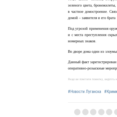
зеленого цвета, бронежилеты,
в частное домостроение. Связ
домой – заявителя и его брата 
Под угрозой применения оруж
и с места преступления скры
номерных знаков.
Во дворе дома один из злоумы
Данный факт зарегистрирован 
оперативно-розыскные меропр
Якщо ви помітили помилку, виділіть нео
#Новости Луганска
#Крими