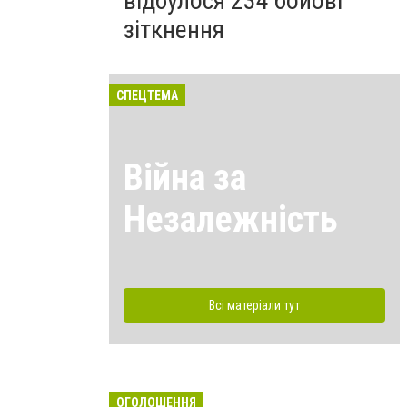
відбулося 234 бойові
зіткнення
СПЕЦТЕМА
Війна за
Незалежність
Всі матеріали тут
ОГОЛОШЕННЯ