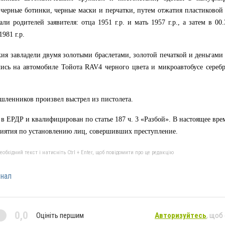
 черные ботинки, черные маски и перчатки, путем
отжатия
пластиковой 
али родителей заявителя: отца 1951 г.р. и мать 1957 г.р., а затем в 0
1981 г.р.
ия завладели двумя золотыми браслетами, золотой печаткой и деньгами
лись на автомобиле
Тойота
RAV4 черного цвета и микроавтобусе серебр
шленников произвел выстрел из пистолета.
в ЕРДР и квалифицирован по статье 187 ч. 3 «Разбой». В настоящее вре
иятия по установлению лиц, совершивших преступление.
бхідний текст і натисніть Ctrl + Enter, щоб повідомити про це редакцію
нал
0,0
Оцініть першим
Авторизуйтесь
, щоб