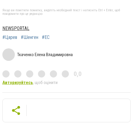
Якщо ви помітили помилку, виділіть необхідний текст і натисніть Ctrl + Enter, щоб
повідомити про це редакцію
NEWSPORTAL
#Царев
#Шенген
#ЕС
Ткаченко Елена Владимировна
0,0
Авторизуйтесь
, щоб оцінити