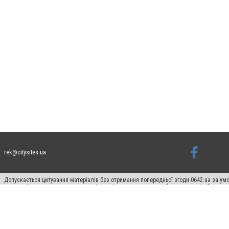
rek@citysites.ua
Допускається цитування матеріалів без отримання попередньої згоди 0642.ua за умо
систем гіперпосилання на цитовані статті не нижче другого абзацу в тексті або в я
Матеріали з плашками "Новини компаній", "Промо", "Партнерський матеріал", "Партнер