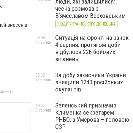
люди, які залишилися:
,
чесна розмова з
В’ячеславом Верховським
чай внесен в
ЛЮДИ УКРАЇНСЬКОГО ДОНЕЦЬКА
Ситуація на фронті на ранок
09:44
4 серпня
4 серпня: протягом доби
відбулося 226 бойових
зіткнень
За добу захисники України
09:02
4 серпня
знищили 1240 російських
окупантів
 оцінити
Зеленський призначив
14:25
3 серпня
Клименка секретарем
РНБО, а Умєрова – головою
СЗР