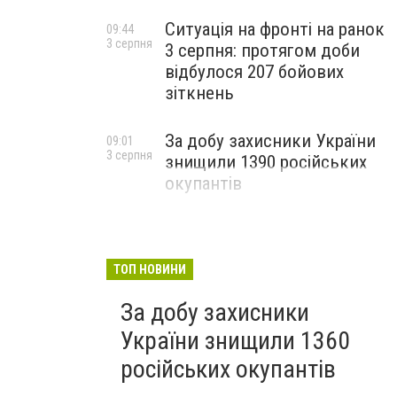
Ситуація на фронті на ранок
09:44
3 серпня
3 серпня: протягом доби
відбулося 207 бойових
зіткнень
За добу захисники України
09:01
3 серпня
знищили 1390 російських
окупантів
ТОП НОВИНИ
За добу захисники
України знищили 1360
російських окупантів