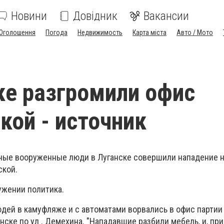
Новини
Довідник
Вакансии
Оголошення
Погода
Недвижимость
Карта міста
Авто / Мото
ке разгромили офис
кой - источник
ные вооруженные люди в Луганске совершили нападение 
ской.
ужении политика.
дей в камуфляже и с автоматами ворвались в офис партии
анске по ул . Демехина. "Нападавшие разбили мебель, и, пр