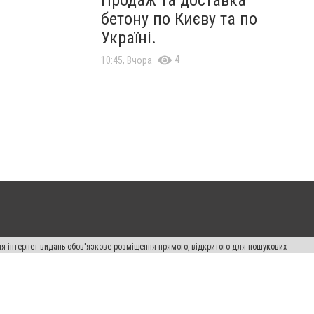
Продаж та доставка
бетону по Києву та по
Україні.
4
10:45, Вчора
Для інтернет-видань обов'язкове розміщення прямого, відкритого для пошукових
лама" публікуються на правах реклами.