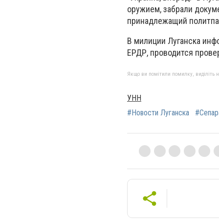
оружием, забрали докум
принадлежащий политпарт
В милиции Луганска инф
ЕРДР, проводится прове
Якщо ви помітили помилку, виділіть нео
УНН
#Новости Луганска
#Сепар