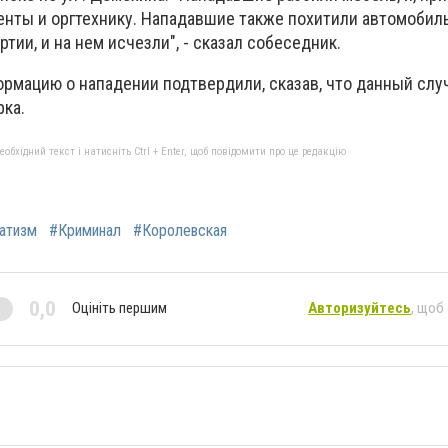
енты и оргтехнику. Нападавшие также похитили автомобиль
ии, и на нем исчезли", - сказал собеседник.
ормацию о нападении подтвердили, сказав, что данный слу
рка.
бхідний текст і натисніть Ctrl + Enter, щоб повідомити про це редакцію
атизм
#Криминал
#Королевская
0,0
Оцініть першим
Авторизуйтесь
, щоб