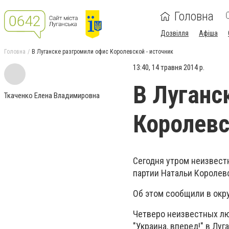
Головна
Дозвілля
Афіша
Головна
В Луганске разгромили офис Королевской - источник
13:40, 14 травня 2014 р.
В Луганс
Ткаченко Елена Владимировна
Королевс
Сегодня утром неизвест
партии Натальи Королев
Об этом сообщили в окр
Четверо неизвестных лю
"Украина, вперед!" в Луг