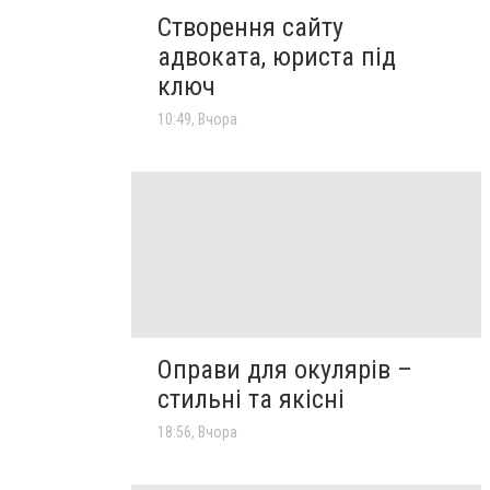
Створення сайту
адвоката, юриста під
ключ
10:49, Вчора
Оправи для окулярів –
стильні та якісні
18:56, Вчора