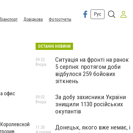
Рус
Транспорт
Довідкова
Фотоотчеты
ОСТАННІ НОВИНИ
Ситуація на фронті на ранок
09:32
Вчора
5 серпня: протягом доби
відбулося 259 бойових
зіткнень
на офис
За добу захисники України
09:02
Вчора
знищили 1130 російських
окупантів
 Королевской
Донецьк, якого вже немає, і
11:30
игрозив
4 серпня