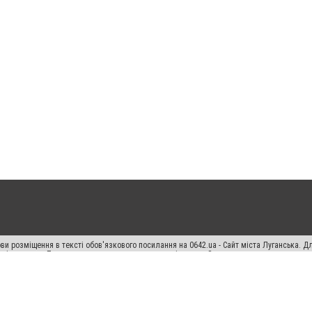
ви розміщення в тексті обов'язкового посилання на 0642.ua - Сайт міста Луганська. 
кості джерела. Порушення виняткових прав переслідується Законом.
ський спецпроєкт", "Політичні новини", "Пресреліз", "PR", "Офіційно", "Політична рек