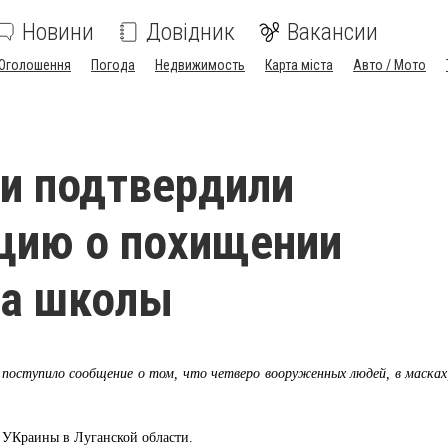
Новини
Довідник
Вакансии
Оголошення
Погода
Недвижимость
Карта міста
Авто / Мото
и подтвердили
цию о похищении
ра школы
 поступило сообщение о том, что четверо вооруженных людей, в маска
УКраины в Луганской области.