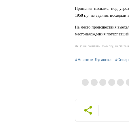
Применяя насилие, под угро
1958 г.р. из здания, посадили
На место происшествия выеха
местонахождения потерпевшей
Якщо ви помітили помилку, виділіть нео
#Новости Луганска
#Сепар