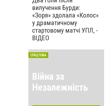
Два голи після
вилучення Бурди:
«Зоря» здолала «Колос»
у драматичному
стартовому матчі УПЛ, -
ВІДЕО
СПЕЦТЕМА
Війна за
Незалежність