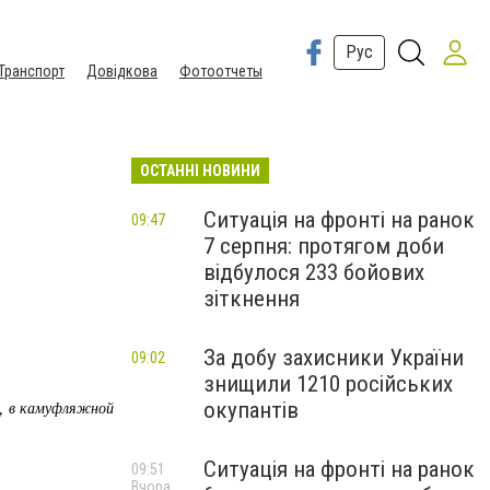
Рус
Транспорт
Довідкова
Фотоотчеты
ОСТАННІ НОВИНИ
Ситуація на фронті на ранок
09:47
7 серпня: протягом доби
відбулося 233 бойових
зіткнення
За добу захисники України
09:02
знищили 1210 російських
окупантів
х, в камуфляжной
Ситуація на фронті на ранок
09:51
Вчора