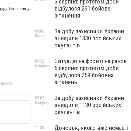
6 серпня: протягом доби
відбулося 261 бойове
дру Витальевну,
зіткнення
За добу захисники України
09:05
Вчора
знищили 1330 російських
окупантів
Ситуація на фронті на ранок
09:32
5 серпня
5 серпня: протягом доби
відбулося 259 бойових
зіткнень
 оцінити
За добу захисники України
09:02
5 серпня
знищили 1130 російських
окупантів
Донецьк, якого вже немає, і
11:30