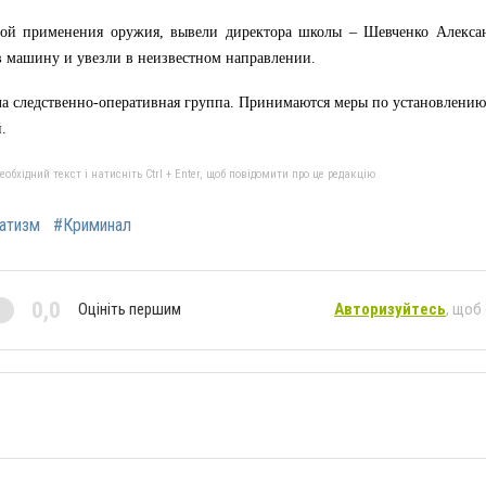
зой применения оружия, вывели директора школы – Шевченко Алексан
 в машину и увезли в неизвестном направлении.
ла следственно-оперативная группа. Принимаются меры по установлению
.
бхідний текст і натисніть Ctrl + Enter, щоб повідомити про це редакцію
атизм
#Криминал
0,0
Оцініть першим
Авторизуйтесь
, щоб