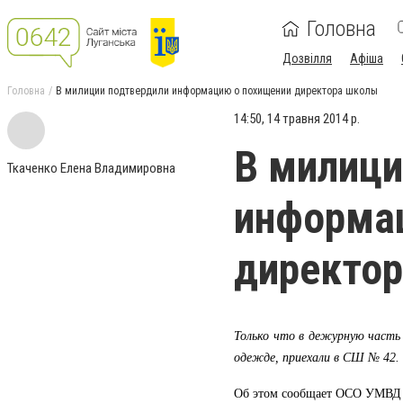
Головна
Дозвілля
Афіша
Головна
В милиции подтвердили информацию о похищении директора школы
14:50, 14 травня 2014 р.
В милици
Ткаченко Елена Владимировна
информа
директо
Только что в дежурную часть
одежде, приехали в СШ № 42.
Об этом сообщает ОСО УМВД 