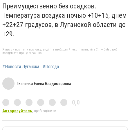
Преимущественно без осадков.
Температура воздуха ночью +10+15, днем
+22+27 градусов, в
Луганской
области до
+29.
Якщо ви помітили помилку, виділіть необхідний текст і натисніть Ctrl + Enter, щоб
повідомити про це редакцію
#Новости Луганска
#Погода
Ткаченко Елена Владимировна
0,0
Авторизуйтесь
, щоб оцінити