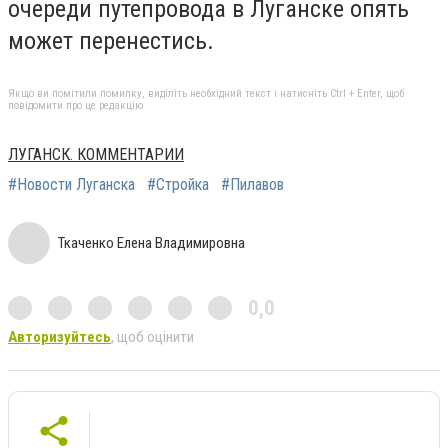
очереди путепровода в Луганске опять
может перенестись.
Якщо ви помітили помилку, виділіть необхідний текст і натисніть Ctrl + Enter, щоб
повідомити про це редакцію
ЛУГАНСК. КОММЕНТАРИИ
#Новости Луганска
#Стройка
#Пилавов
Ткаченко Елена Владимировна
0,0
Авторизуйтесь
, щоб оцінити