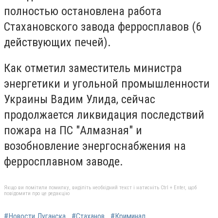
полностью остановлена работа
Стахановского завода ферросплавов (6
действующих печей).
Как отметил заместитель министра
энергетики и угольной промышленности
Украины Вадим Улида, сейчас
продолжается ликвидация последствий
пожара на ПС "Алмазная" и
возобновление энергоснабжения на
ферросплавном заводе.
Якщо ви помітили помилку, виділіть необхідний текст і натисніть Ctrl + Enter, щоб
повідомити про це редакцію
#Новости Луганска
#Стаханов
#Криминал