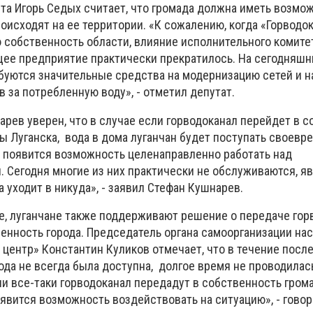
ета Игорь Седых считает, что громада должна иметь возмо
оисходят на ее территории. «К сожалению, когда «Горводо
 собственность области, влияние исполнительного комите
ее предприятие практически прекратилось. На сегодняшн
буются значительные средства на модернизацию сетей и на
в за потребленную воду», - отметил депутат.
арев уверен, что в случае если горводоканал перейдет в 
ы Луганска, вода в дома луганчан будет поступать своевр
а появится возможность целенаправленно работать над
 Сегодня многие из них практически не обслуживаются, я
а уходит в никуда», - заявил Стефан Кушнарев.
те, луганчане также поддерживают решение о передаче гор
енность города. Председатель органа самоорганизации на
центр» Константин Куликов отмечает, что в течение посл
ода не всегда была доступна, долгое время не проводилас
и все-таки горводоканал передадут в собственность гром
оявится возможность воздействовать на ситуацию», - говор