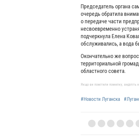
Председатель органа са
очередь обратила внима
о передаче части предп
несвоевременно устраня
подчеркнула Елена Ковал
обслуживались, а вода б
Окончательно же вопрос
территориальной громады
областного совета.
Якщо ви помітили помилку, виділіть нео
#Новости Луганска
#Луган