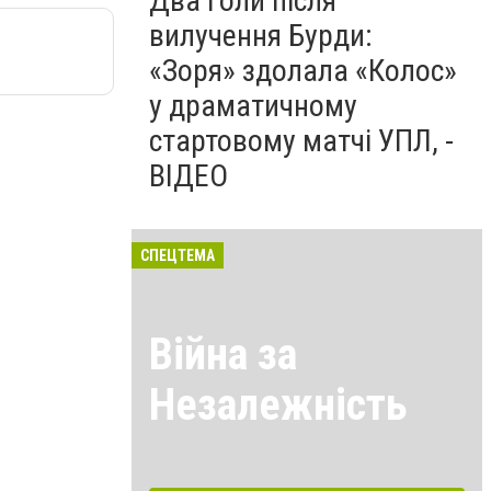
Два голи після
вилучення Бурди:
«Зоря» здолала «Колос»
у драматичному
стартовому матчі УПЛ, -
ВІДЕО
СПЕЦТЕМА
Війна за
Незалежність