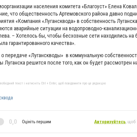
моорганизации населения комитета «Благоуст» Елена Ковал
ние, что общественность Артемовского района давно подн
риятия «Компания «Лугансквода» в собственность Луганска
ются аварийные ситуации на водопроводно-канализационны
ева. – Хотелось бы, чтобы бесхозные сети находились на 
ыла гарантированного качества».
 о передаче «Луганскводы» в коммунальную собственност
 Луганска решится после того, как он будет рассмотрен н
бхідний текст і натисніть Ctrl + Enter, щоб повідомити про це редакцію
сквода
0,0
Оцініть першим
Авторизуйтесь
, щоб