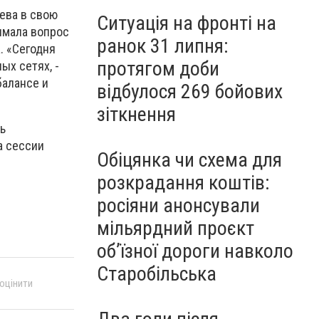
ева в свою
Ситуація на фронті на
имала вопрос
ранок 31 липня:
. «Сегодня
протягом доби
х сетях, -
балансе и
відбулося 269 бойових
зіткнення
ь
а сессии
Обіцянка чи схема для
розкрадання коштів:
росіяни анонсували
мільярдний проєкт
об’їзної дороги навколо
Старобільська
 оцінити