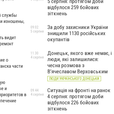
5 серпня: протягом доби
відбулося 259 бойових
зіткнень
й службы
ти изношены,
За добу захисники України
09:02
5 серпня
знищили 1130 російських
ть видит
окупантів
 ремонт
Донецьк, якого вже немає, і
11:30
4 серпня
люди, які залишилися:
ие о
чесна розмова з
анска части
В’ячеславом Верховським
ЛЮДИ УКРАЇНСЬКОГО ДОНЕЦЬКА
ную
ые и
Ситуація на фронті на ранок
09:44
приоритетов в
4 серпня
4 серпня: протягом доби
спечение
відбулося 226 бойових
зіткнень