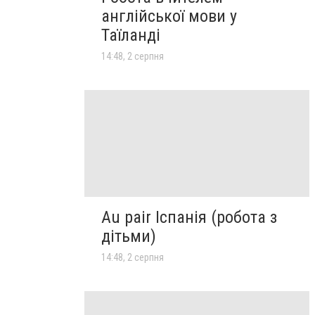
англійської мови у
Таїланді
14:48, 2 серпня
Au pair Іспанія (робота з
дітьми)
14:48, 2 серпня