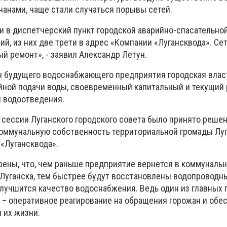
чанами, чаще стали случаться порывы сетей.
ли в диспетчерский пункт городской аварийно-спасательно
й, из них две трети в адрес «Компании «Лугансквода». Се
й ремонт», - заявил Александр Летун.
ч будущего водоснабжающего предприятия городская влас
ной подачи воды, своевременный капитальный и текущий
 водоотведения.
 сессии Луганского городского совета было принято решен
оммунальную собственность территориальной громады Луг
«Лугансквода».
рены, что, чем раньше предприятие вернется в коммуналь
Луганска, тем быстрее будут восстановлены водопроводн
улучшится качество водоснабжения. Ведь один из главных 
и – оперативное реагирование на обращения горожан и обе
 их жизни.