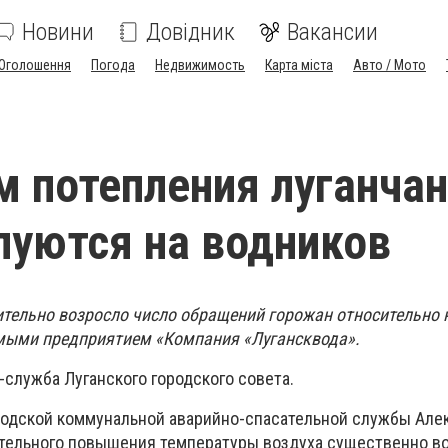
Новини
Довідник
Вакансии
Оголошення
Погода
Недвижимость
Карта міста
Авто / Мото
м потепления луганчан
уются на водников
ительно возросло число обращений горожан относительно
емыми предприятием «Компания «Лугансквода».
служба Луганского городского совета.
родской коммунальной аварийно-спасательной службы Але
чительного повышения температуры воздуха существенно в