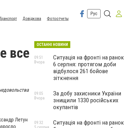
Рус
Транспорт
Довідкова
Фотоотчеты
ОСТАННІ НОВИНИ
е все
Ситуація на фронті на ранок
09:51
Вчора
6 серпня: протягом доби
відбулося 261 бойове
зіткнення
 недовольства
За добу захисники України
09:05
Вчора
знищили 1330 російських
окупантів
ксандр Летун
Ситуація на фронті на ранок
09:32
озросло
5 серпня