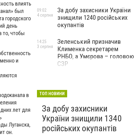
жность влиять
За добу захисники України
09:02
канал» был
4 серпня
знищили 1240 російських
та городского
окупантів
ий день
 то, чтобы
Зеленський призначив
14:25
3 серпня
Клименка секретарем
собственность
РНБО, а Умєрова – головою
еменно и
СЗР
вляются
ТОП НОВИНИ
водоканала в
селения
За добу захисники
едних лет для
України знищили 1340
ь
ады Луганска,
російських окупантів
ит он.