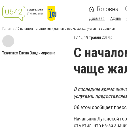
Головна
Дозвілля
Афіша
Головна
С началом потепления луганчане все чаще жалуются на водников
17:40, 19 травня 2014 р.
С начало
Ткаченко Елена Владимировна
чаще жал
В последнее время знач
услугами, предоставля
Об этом сообщает пресс-
Начальник Луганской го
отметил, что из-за зна