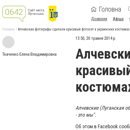
Головна
Дозвілля
Афіша
Головна
Алчевские фотографы сделали красивый фотосет в украинских костюмах
13:50, 20 травня 2014 р.
Алчевски
Ткаченко Елена Владимировна
красивый
костюма
Алчевские (Луганская о
- это мы".
Об этом в Facebook соо