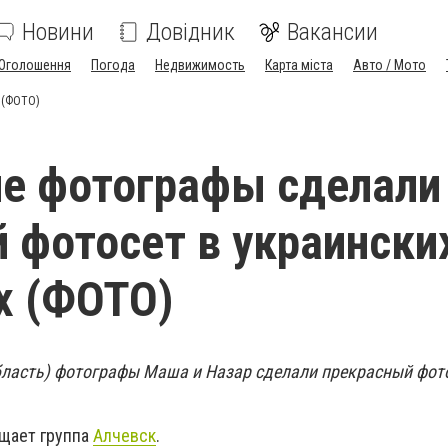
Новини
Довідник
Вакансии
Оголошення
Погода
Недвижимость
Карта міста
Авто / Мото
 (ФОТО)
е фотографы сделали
 фотосет в украински
х (ФОТО)
бласть) фотографы Маша и Назар сделали прекрасный фот
бщает группа
Алчевск
.