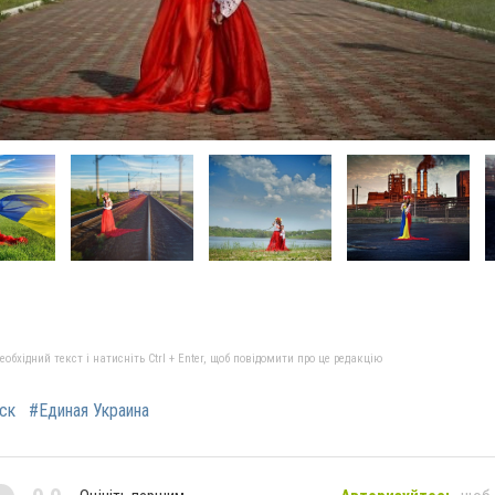
бхідний текст і натисніть Ctrl + Enter, щоб повідомити про це редакцію
ск
#Единая Украина