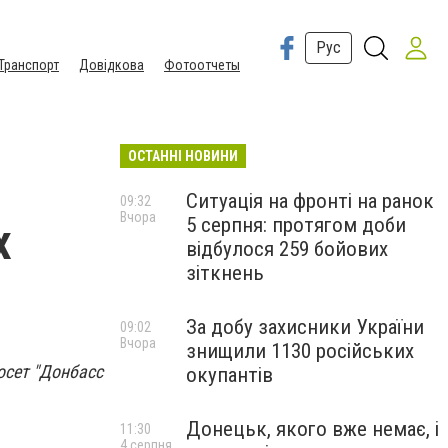
Рус
Транспорт
Довідкова
Фотоотчеты
ОСТАННІ НОВИНИ
Ситуація на фронті на ранок
09:32
Вчора
5 серпня: протягом доби
х
відбулося 259 бойових
зіткнень
За добу захисники України
09:02
Вчора
знищили 1130 російських
осет "Донбасс
окупантів
Донецьк, якого вже немає, і
11:30
4 серпня