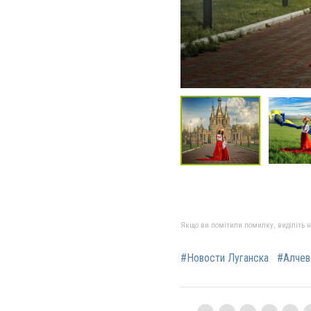
Якщо ви помітили помилку, виділіть нео
#Новости Луганска
#Алчев