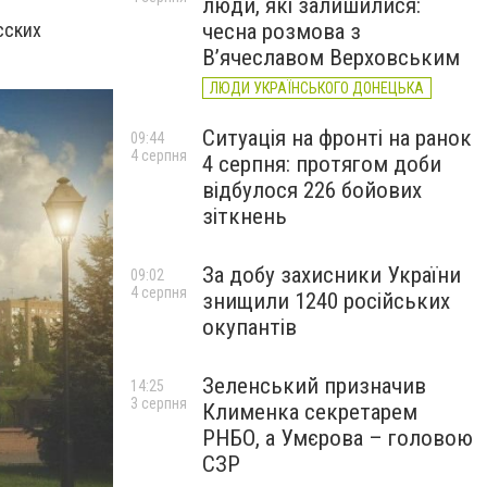
люди, які залишилися:
чесна розмова з
сских
В’ячеславом Верховським
ЛЮДИ УКРАЇНСЬКОГО ДОНЕЦЬКА
Ситуація на фронті на ранок
09:44
4 серпня
4 серпня: протягом доби
відбулося 226 бойових
зіткнень
За добу захисники України
09:02
4 серпня
знищили 1240 російських
окупантів
Зеленський призначив
14:25
3 серпня
Клименка секретарем
РНБО, а Умєрова – головою
СЗР