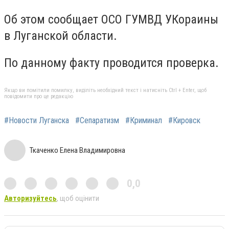
Об этом сообщает ОСО ГУМВД УКораины
в Луганской области.
По данному факту проводится проверка.
Якщо ви помітили помилку, виділіть необхідний текст і натисніть Ctrl + Enter, щоб
повідомити про це редакцію
#Новости Луганска
#Сепаратизм
#Криминал
#Кировск
Ткаченко Елена Владимировна
0,0
Авторизуйтесь
, щоб оцінити