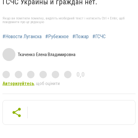
ГСЧС Украины и граждан нет.
Якщо ви помітили помилку, виділіть необхідний текст і натисніть Ctrl + Enter, щоб
повідомити про це редакцію
#Новости Луганска
#Рубежное
#Пожар
#ГСЧС
Ткаченко Елена Владимировна
0,0
Авторизуйтесь
, щоб оцінити