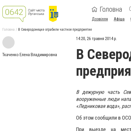
Головна
Дозвілля
Афіша
Головна
В Северодонецке ограбили частное предприятие
14:20, 26 травня 2014 р.
В Северо
Ткаченко Елена Владимировна
предприя
В дежурную часть Сев
вооруженные люди напа
«Ледниковая вода», рас
Об этом сообщили в ОСО
При выезде на место