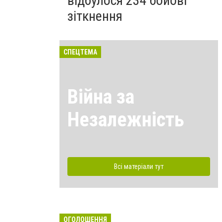
відбулося 234 бойові
зіткнення
СПЕЦТЕМА
Війна за
Незалежність
Всі матеріали тут
ОГОЛОШЕННЯ