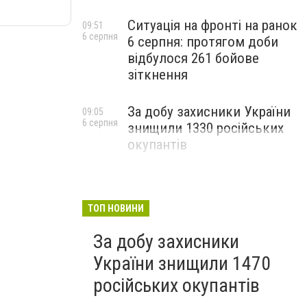
Ситуація на фронті на ранок
09:51
6 серпня
6 серпня: протягом доби
відбулося 261 бойове
зіткнення
За добу захисники України
09:05
6 серпня
знищили 1330 російських
окупантів
ТОП НОВИНИ
За добу захисники
України знищили 1470
російських окупантів