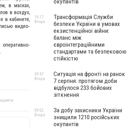
окупантів
м, в масках,
лов в воздух,
Трансформація Служби
16:17
е в кабинете,
Вчора
безпеки України в умовах
писью видео-
екзистенційної війни:
баланс між
євроінтеграційними
 оперативно-
стандартами та безпековою
.
стійкістю
Ситуація на фронті на ранок
09:47
Вчора
7 серпня: протягом доби
відбулося 233 бойових
зіткнення
 оцінити
За добу захисники України
09:02
Вчора
знищили 1210 російських
окупантів