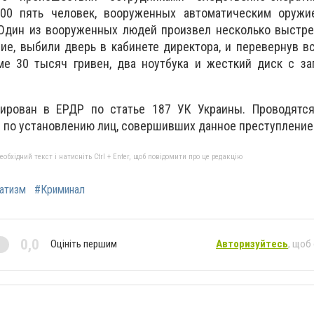
.00 пять человек, вооруженных автоматическим оружие
 Один из вооруженных людей произвел несколько выстре
е, выбили дверь в кабинете директора, и перевернув вс
ме 30 тысяч гривен, два ноутбука и жесткий диск с за
ирован в ЕРДР по статье 187 УК Украины. Проводятся
по установлению лиц, совершивших данное преступление
бхідний текст і натисніть Ctrl + Enter, щоб повідомити про це редакцію
атизм
#Криминал
0,0
Оцініть першим
Авторизуйтесь
, щоб