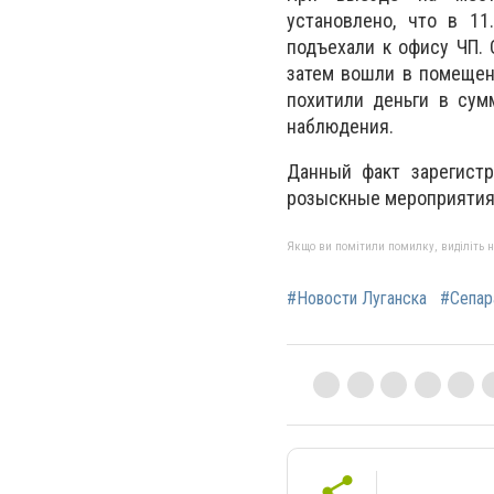
установлено, что в 11
подъехали к офису ЧП.
затем вошли в помещени
похитили деньги в сум
наблюдения.
Данный факт зарегистр
розыскные мероприятия 
Якщо ви помітили помилку, виділіть нео
#Новости Луганска
#Сепар