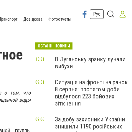
Рус
Транспорт
Довідкова
Фотоотчеты
ОСТАННІ НОВИНИ
тное
В Луганську зранку лунали
15:31
вибухи
Ситуація на фронті на ранок
09:51
8 серпня: протягом доби
е о том, что
відбулося 223 бойових
ищенной воды
зіткнення
За добу захисники України
09:06
знищили 1190 російських
вной группы