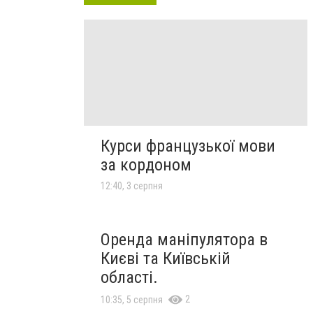
Курси французької мови
за кордоном
12:40, 3 серпня
Оренда маніпулятора в
Києві та Київській
області.
2
10:35, 5 серпня