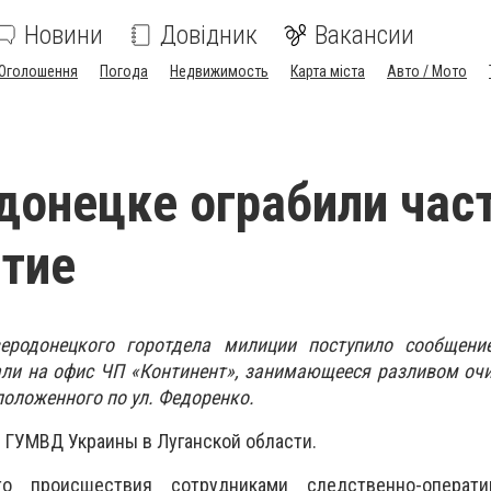
Новини
Довідник
Вакансии
Оголошення
Погода
Недвижимость
Карта міста
Авто / Мото
донецке ограбили час
тие
еродонецкого горотдела милиции поступило сообщени
ли на офис ЧП «Континент», занимающееся разливом оч
положенного по ул. Федоренко.
 ГУМВД Украины в Луганской области.
 происшествия сотрудниками следственно-операти