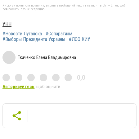
Якщо ви помітили помилку, виділіть необхідний текст і натисніть Ctrl + Enter, щоб
повідомити про це редакцію
УНН
#Новости Луганска
#Сепаратизм
#Выборы Президента Украины
#ЛОО КИУ
Ткаченко Елена Владимировна
0,0
Авторизуйтесь
, щоб оцінити