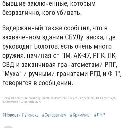
бывшие заключенные, которым
безразлично, кого убивать.
Задержанный также сообщил, что в
захваченном здании
СБУ
Луганска
, где
руководит Болотов, есть очень много
оружия, начиная от ПМ, АК-47, РПК, ПК,
СВД и заканчивая гранатометами РПГ,
"Муха" и ручными гранатами РГД и Ф-1", -
говорится в сообщении.
Якщо ви помітили помилку, виділіть необхідний текст і натисніть Ctrl + Enter, щоб
повідомити про це редакцію
#Новости Луганска
#Сепаратизм
#Криминал
#ЛНР