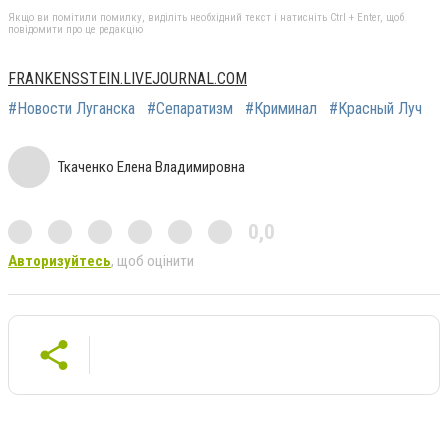
Якщо ви помітили помилку, виділіть необхідний текст і натисніть Ctrl + Enter, щоб
повідомити про це редакцію
FRANKENSSTEIN.LIVEJOURNAL.COM
#Новости Луганска
#Сепаратизм
#Криминал
#Красный Луч
Ткаченко Елена Владимировна
0,0
Авторизуйтесь
, щоб оцінити