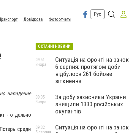
Рус
Транспорт
Довідкова
Фотоотчеты
ОСТАННІ НОВИНИ
е
Ситуація на фронті на ранок
09:51
Вчора
6 серпня: протягом доби
відбулося 261 бойове
зіткнення
но нападение
За добу захисники України
09:05
Вчора
знищили 1330 російських
окупантів
т - отдельно
Ситуація на фронті на ранок
09:32
 Потерь среди
5 серпня