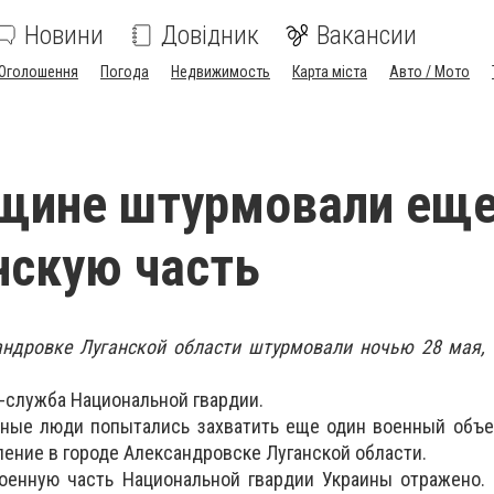
Новини
Довідник
Вакансии
Оголошення
Погода
Недвижимость
Карта міста
Авто / Мото
нщине штурмовали ещ
нскую часть
андровке Луганской области штурмовали ночью 28 мая, 
-служба Национальной гвардии.
ные люди попытались захватить еще один военный объек
ение в городе Александровске Луганской области.
военную часть Национальной гвардии Украины отражено.