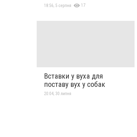
17
18:56, 5 серпня
Вставки у вуха для
поставу вух у собак
20:04, 30 липня