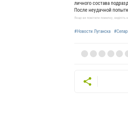
личного состава подраз
После неудачной попытк
Якщо ви помітили помилку, виділіть нео
#Новости Луганска
#Сепар