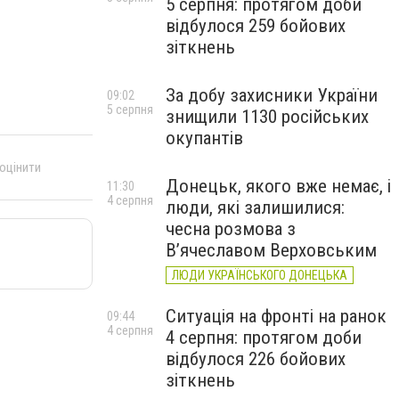
5 серпня: протягом доби
відбулося 259 бойових
зіткнень
За добу захисники України
09:02
5 серпня
знищили 1130 російських
окупантів
 оцінити
Донецьк, якого вже немає, і
11:30
4 серпня
люди, які залишилися:
чесна розмова з
В’ячеславом Верховським
ЛЮДИ УКРАЇНСЬКОГО ДОНЕЦЬКА
Ситуація на фронті на ранок
09:44
4 серпня
4 серпня: протягом доби
відбулося 226 бойових
зіткнень