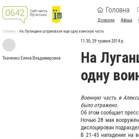
Головна
Дозвілля
Афіша
Головна
На Луганщине штурмовали еще одну воинскую часть
11:30, 29 травня 2014 р.
На Луга
Ткаченко Елена Владимировна
одну вои
Военную часть в Алекс
было отражено.
Об этом сообщает пресс
Ночью 28 мая вооружён
дислоцирован подраздел
В 21-45 нападение на 