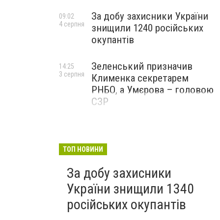
За добу захисники України
09:02
4 серпня
знищили 1240 російських
окупантів
Зеленський призначив
14:25
3 серпня
Клименка секретарем
РНБО, а Умєрова – головою
СЗР
ТОП НОВИНИ
За добу захисники
України знищили 1340
російських окупантів