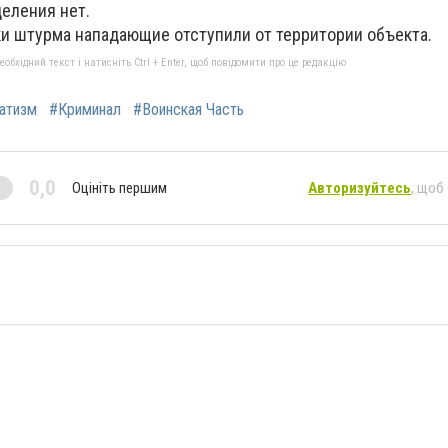
деления нет.
и штурма нападающие отступили от территории объекта.
бхідний текст і натисніть Ctrl + Enter, щоб повідомити про це редакцію
атизм
#Криминал
#Воинская Часть
0,0
Оцініть першим
Авторизуйтесь
, щоб