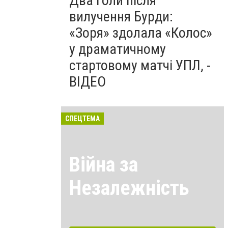
Два голи після
вилучення Бурди:
«Зоря» здолала «Колос»
у драматичному
стартовому матчі УПЛ, -
ВІДЕО
СПЕЦТЕМА
Війна за
Незалежність