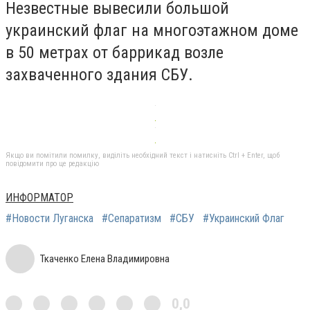
Незвестные вывесили большой
украинский флаг на многоэтажном доме
в 50 метрах от баррикад возле
захваченного здания СБУ.
Якщо ви помітили помилку, виділіть необхідний текст і натисніть Ctrl + Enter, щоб
повідомити про це редакцію
ИНФОРМАТОР
#Новости Луганска
#Сепаратизм
#СБУ
#Украинский Флаг
Ткаченко Елена Владимировна
0,0