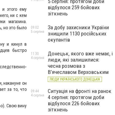
5 серпня: протягом доби
відбулося 259 бойових
 и этого ему
зіткнень
его, ни с кем
ки магазина.
За добу захисники України
, но это было
09:02
5 серпня
знищили 1130 російських
окупантів
ну и кинул в
идцев быстро
Донецьк, якого вже немає, і
11:30
4 серпня
люди, які залишилися:
чесна розмова з
следственно-
В’ячеславом Верховським
ЛЮДИ УКРАЇНСЬКОГО ДОНЕЦЬКА
, накануне он
ет за то, что
Ситуація на фронті на ранок
09:44
4 серпня
4 серпня: протягом доби
відбулося 226 бойових
во). Свою вину
зіткнень