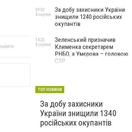
За добу захисники України
09:02
4 серпня
знищили 1240 російських
окупантів
Зеленський призначив
14:25
3 серпня
Клименка секретарем
 оцінити
РНБО, а Умєрова – головою
СЗР
ТОП НОВИНИ
За добу захисники
України знищили 1340
російських окупантів