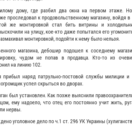
лому дому, где разбил два окна на первом этаже. Но
 же проследовал к продовольственному магазину, войдя в н
 той же монтировкой стал бить витрины и холодильни
ыскочили на улицу, кое-кто даже попытался его угомонить
размахивал монтировкой, подойти к нему было нельзя.
енного магазина, дебошир подошел к соседнему магази
тировку, чудом не попав в продавца. Кто-то из очев
онил на линию 102.
 прибыл наряд патрульно-постовой службы милиции и 
погромщик успел скрыться во дворах.
ган был установлен. Как позже выяснили правоохранители
ом, ему надоело, что отец его постоянно учит жить, руга
али нервы.
дено уголовное дело по ч.1 ст. 296 УК Украины (хулиганст