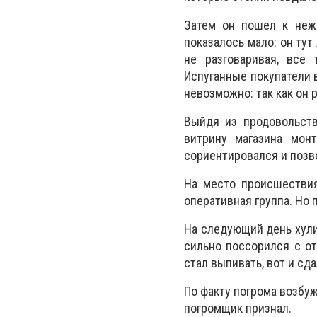
Затем он пошел к нежи
показалось мало: он тут
не разговаривая, все
Испуганные покупатели в
невозможно: так как он 
Выйдя из продовольств
витрину магазина мон
сориентировался и позв
На место происшествия
оперативная группа. Но 
На следующий день хули
сильно поссорился с отц
стал выпивать, вот и сд
По факту погрома возбуж
погромщик признал.