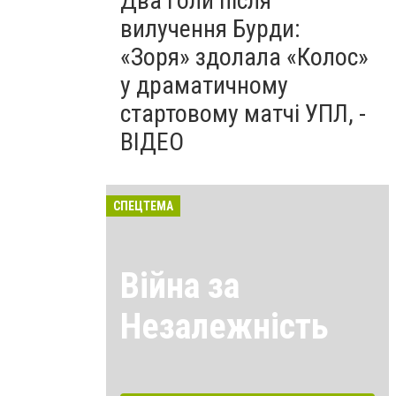
Два голи після
вилучення Бурди:
«Зоря» здолала «Колос»
у драматичному
стартовому матчі УПЛ, -
ВІДЕО
СПЕЦТЕМА
Війна за
Незалежність