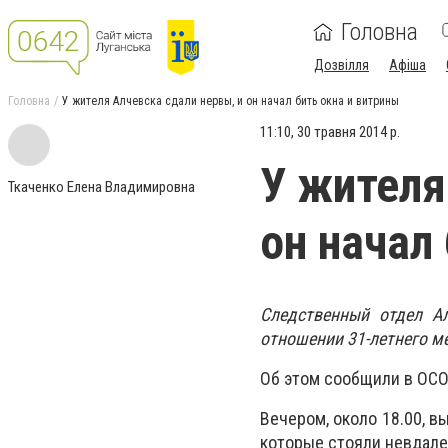
Головна
Дозвілля
Афіша
Головна
У жителя Алчевска сдали нервы, и он начал бить окна и витрины
11:10, 30 травня 2014 р.
У жителя
Ткаченко Елена Владимировна
он начал
Следственный отдел А
отношении 31-летнего м
Об этом сообщили в ОСО
Вечером, около 18.00, в
которые стояли невдалек