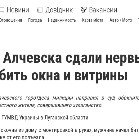
Новини
Довідник
Вакансии
Оголошення
Погода
Недвижимость
Карта міста
Авто / Мото
 Алчевска сдали нерв
 бить окна и витрины
лчевского горотдела милиции направил в суд обвинит
естного жителя, совершившего хулиганство.
 ГУМВД Украины в Луганской области.
ыскочив из дому с монтировкой в руках, мужчина начал бит
е от его подъезда.