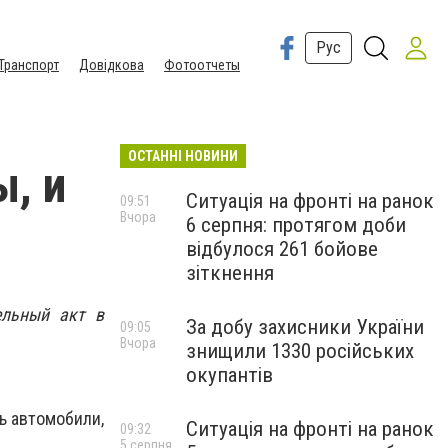
Рус
Транспорт
Довідкова
Фотоотчеты
ОСТАННІ НОВИНИ
ы, и
Ситуація на фронті на ранок
09:51
Вчора
6 серпня: протягом доби
відбулося 261 бойове
зіткнення
ельный акт в
За добу захисники України
09:05
Вчора
знищили 1330 російських
окупантів
ь автомобили,
Ситуація на фронті на ранок
09:32
5 серпня