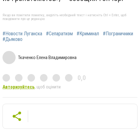
Якщо ви помітили помилку, виділіть необхідний текст і натисніть Ctrl + Enter, щоб
повідомити про це редакцію
#Новости Луганска
#Сепаратизм
#Криминал
#Пограничники
#Дьяково
Ткаченко Елена Владимировна
0,0
Авторизуйтесь
, щоб оцінити