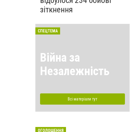
відбулося 234 бойові
зіткнення
СПЕЦТЕМА
Війна за
Незалежність
Всі матеріали тут
ОГОЛОШЕННЯ