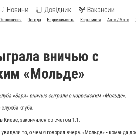
Новини
Довідник
Вакансии
Оголошення
Погода
Недвижимость
Карта міста
Авто / Мото
ыграла вничью с
ким «Мольде»
клуба «Заря» вничью сыграли с норвежским «Мольде».
-служба клуба.
в Киеве, закончился со счетом 1:1.
увидели то, о чем я говорил вчера. «Мольде» - команда д