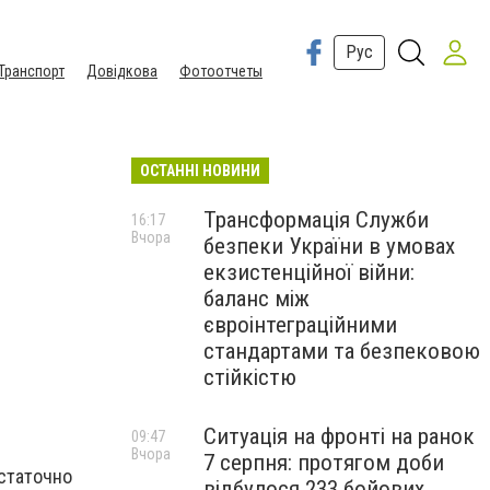
Рус
Транспорт
Довідкова
Фотоотчеты
ОСТАННІ НОВИНИ
Трансформація Служби
16:17
Вчора
безпеки України в умовах
екзистенційної війни:
баланс між
євроінтеграційними
стандартами та безпековою
стійкістю
Ситуація на фронті на ранок
09:47
Вчора
7 серпня: протягом доби
остаточно
відбулося 233 бойових