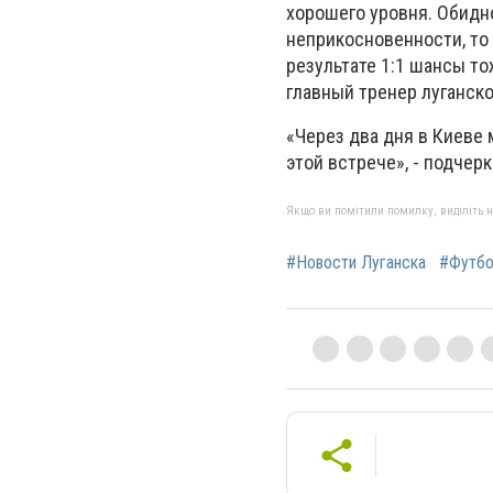
хорошего уровня. Обидно
неприкосновенности, то
результате 1:1 шансы то
главный тренер луганск
«Через два дня в Киеве 
этой встрече», - подчерк
Якщо ви помітили помилку, виділіть нео
#Новости Луганска
#Футб