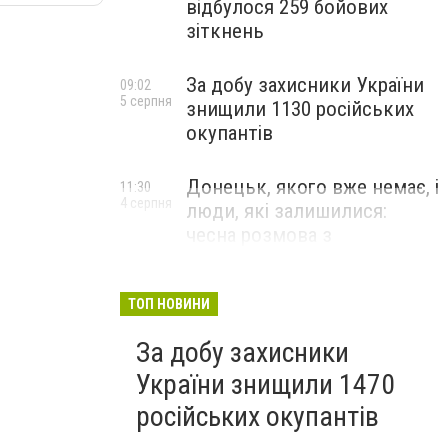
відбулося 259 бойових
зіткнень
За добу захисники України
09:02
5 серпня
знищили 1130 російських
окупантів
Донецьк, якого вже немає, і
11:30
4 серпня
люди, які залишилися:
чесна розмова з
В’ячеславом Верховським
ЛЮДИ УКРАЇНСЬКОГО ДОНЕЦЬКА
ТОП НОВИНИ
За добу захисники
України знищили 1470
російських окупантів