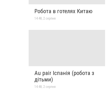
Робота в готелях Китаю
14:48, 2 серпня
Au pair Іспанія (робота з
дітьми)
14:48, 2 серпня