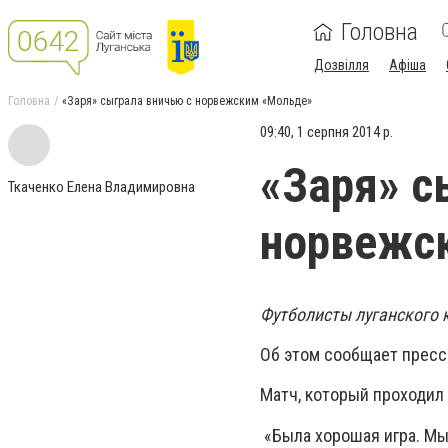
Головна
Дозвілля
Афіша
Головна
«Заря» сыграла вничью с норвежским «Мольде»
09:40, 1 серпня 2014 р.
«Заря» с
Ткаченко Елена Владимировна
норвежс
Футболисты луганского 
Об этом сообщает пресс
Матч, который проходил 
«Была хорошая игра. Мы 