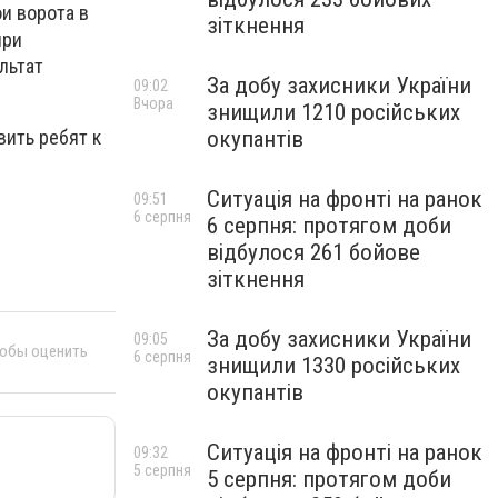
и ворота в
зіткнення
при
льтат
За добу захисники України
09:02
Вчора
знищили 1210 російських
вить ребят к
окупантів
Ситуація на фронті на ранок
09:51
6 серпня
6 серпня: протягом доби
відбулося 261 бойове
зіткнення
За добу захисники України
09:05
тобы оценить
6 серпня
знищили 1330 російських
окупантів
Ситуація на фронті на ранок
09:32
5 серпня
5 серпня: протягом доби