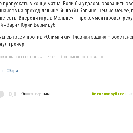
 пропускать в конце матча. Если бы удалось сохранить сво
 шансов на проход дальше было бы больше. Тем не менее, 
же есть. Впереди игра в Мольде», - прокомментировал резу
ой «Зари» Юрий Вернидуб.
мы сыграем против «Олимпика». Главная задача – восстано
нул тренер.
бхідний текст і натисніть Ctrl + Enter, щоб повідомити про це редакцію
ол
#Заря
0,0
Оцініть першим
Авторизируйтесь
, ч